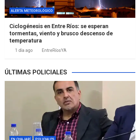
ALERTA METEOROLÓGICO
Ciclogénesis en Entre Ríos: se esperan
tormentas, viento y brusco descenso de
temperatura
1 día ago
EntreRíosYA
ÚLTIMAS POLICIALES
EN CHAJARÍ
POLICIALES