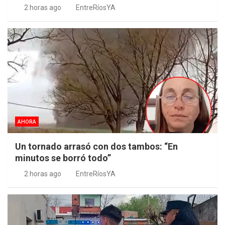
2 horas ago
EntreRíosYA
AHORA
Un tornado arrasó con dos tambos: “En
minutos se borró todo”
2 horas ago
EntreRíosYA