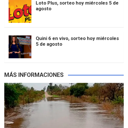
Loto Plus, sorteo hoy miércoles 5 de
e
b
agosto
k
a
s
a
r
e
m
t
p
Quini 6 en vivo, sorteo hoy miércoles
5 de agosto
s
MÁS INFORMACIONES