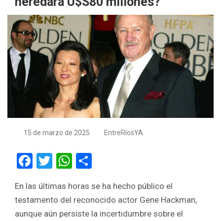
heredará U$S80 millones?
15 de marzo de 2025
EntreRíosYA
F
T
W
S
a
wi
h
h
En las últimas horas se ha hecho público el
ce
tt
at
ar
testamento del reconocido actor Gene Hackman,
b
er
s
e
aunque aún persiste la incertidumbre sobre el