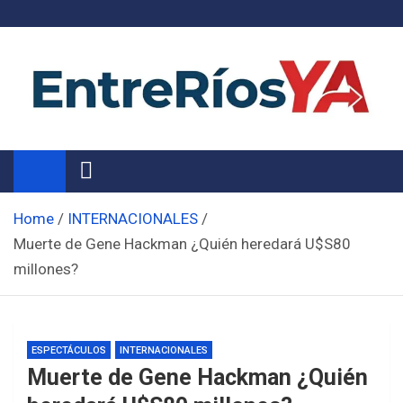
Skip
to
content
Noticias de Entre Ríos
Información de toda la provincia ahora
Home
INTERNACIONALES
Muerte de Gene Hackman ¿Quién heredará U$S80
millones?
ESPECTÁCULOS
INTERNACIONALES
Muerte de Gene Hackman ¿Quién