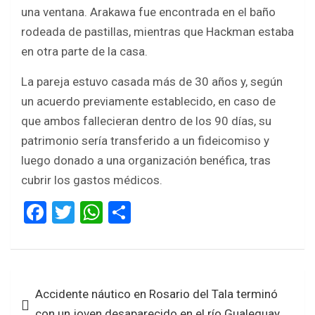
una ventana. Arakawa fue encontrada en el baño
rodeada de pastillas, mientras que Hackman estaba
en otra parte de la casa.
La pareja estuvo casada más de 30 años y, según
un acuerdo previamente establecido, en caso de
que ambos fallecieran dentro de los 90 días, su
patrimonio sería transferido a un fideicomiso y
luego donado a una organización benéfica, tras
cubrir los gastos médicos.
F
T
W
S
a
wi
h
h
ce
tt
at
ar
b
er
s
e
Navegación
Accidente náutico en Rosario del Tala terminó
o
A
de
con un joven desaparecido en el río Gualeguay