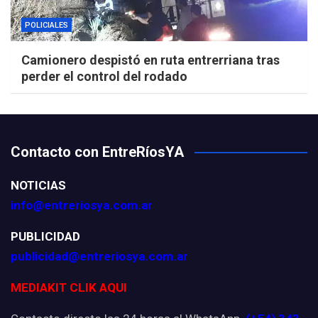
POLICIALES
Camionero despistó en ruta entrerriana tras
perder el control del rodado
Contacto con EntreRíosYA
NOTICIAS
info@entreriosya.com.ar
PUBLICIDAD
publicidad@entreriosya.com.ar
MEDIAKIT CLIK AQUI