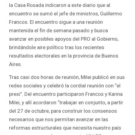
b
er
s
e
la Casa Rosada indicaron a este diario que al
o
A
encuentro se sumó el jefe de ministros, Guillermo
o
p
Francos. El encuentro sigue a una reunión
k
p
mantenida el fin de semana pasado y busca
avanzar en posibles apoyos del PRO al Gobierno,
brindándole aire político tras los recientes
resultados electorales en la provincia de Buenos
Aires.
Tras casi dos horas de reunión, Milei publicó en sus
redes sociales y celebró la cordial reunión con “el
presi”. Del encuentro participaron Francos y Karina
Milei, y allí acordaron “trabajar en conjunto, a partir
del 27 de octubre, para construir los consensos
necesarios que nos permitan avanzar en las
reformas estructurales que necesita nuestro país