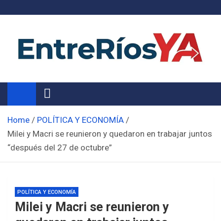
Skip
to
content
Noticias de Entre Ríos
Información de toda la provincia ahora
Home
POLÍTICA Y ECONOMÍA
Milei y Macri se reunieron y quedaron en trabajar juntos
“después del 27 de octubre”
POLÍTICA Y ECONOMÍA
Milei y Macri se reunieron y