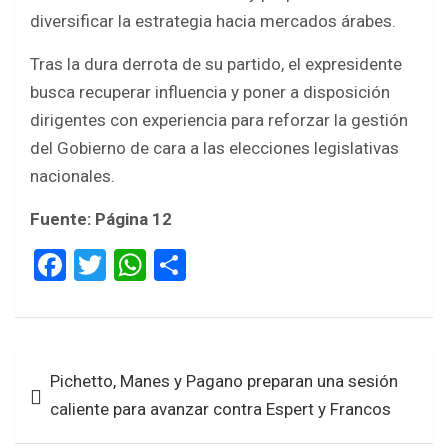
diversificar la estrategia hacia mercados árabes.
Tras la dura derrota de su partido, el expresidente
busca recuperar influencia y poner a disposición
dirigentes con experiencia para reforzar la gestión
del Gobierno de cara a las elecciones legislativas
nacionales.
Fuente: Página 12
F
T
W
S
a
wi
h
h
ce
tt
at
ar
b
er
s
e
Navegación
Pichetto, Manes y Pagano preparan una sesión
o
A
de
caliente para avanzar contra Espert y Francos
o
p
entradas