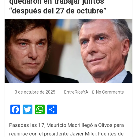
quedaron en trabajar juntos
“después del 27 de octubre”
3 de octubre de 2025
EntreRíosYA
No Comments
F
T
W
S
a
wi
h
h
Pasadas las 17, Mauricio Macri llegó a Olivos para
ce
tt
at
ar
reunirse con el presidente Javier Milei. Fuentes de