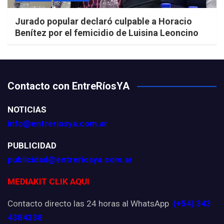
Jurado popular declaró culpable a Horacio
Benítez por el femicidio de Luisina Leoncino
Contacto con EntreRíosYA
NOTICIAS
info@entreriosya.com.ar
PUBLICIDAD
publicidad@entreriosya.com.ar
MEDIAKIT CLIK AQUI
Contacto directo las 24 horas al WhatsApp
(+54) 343
4384338