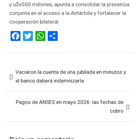
y u$s500 millones, apunta a consolidar la presencia
conjunta en el acceso a la Antártida y fortalecer la
cooperación bilateral.
F
T
W
S
a
wi
h
h
ce
tt
at
ar
b
er
s
e
Navegación
Vaciaron la cuenta de una jubilada en minutos y
o
A
de
el banco deberá indemnizarla
o
p
entradas
k
p
Pagos de ANSES en mayo 2026: las fechas de
cobro