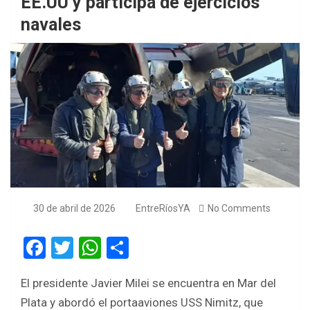
EE.UU y participa de ejercicios
navales
30 de abril de 2026
EntreRíosYA
No Comments
F
T
W
S
a
wi
h
h
El presidente Javier Milei se encuentra en Mar del
ce
tt
at
ar
Plata y abordó el portaaviones USS Nimitz, que