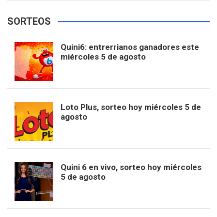
e
t
T
t
g
SORTEOS
i
u
e
b
a
o
e
l
Quini6: entrerrianos ganadores este
t
T
d
miércoles 5 de agosto
o
g
k
r
e
t
u
o
r
e
M
Loto Plus, sorteo hoy miércoles 5 de
e
b
agosto
k
a
s
a
r
e
m
t
p
Quini 6 en vivo, sorteo hoy miércoles
5 de agosto
s