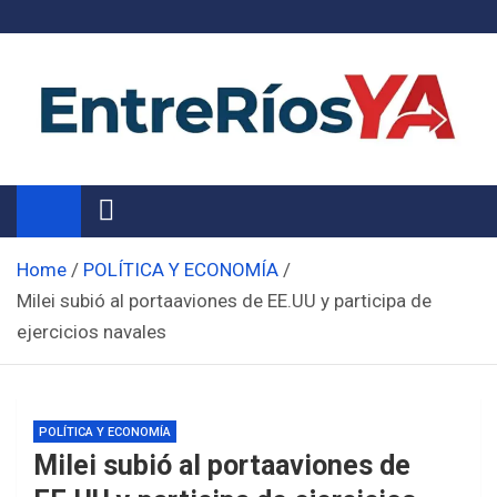
Skip
to
content
Noticias de Entre Ríos
Información de toda la provincia ahora
Home
POLÍTICA Y ECONOMÍA
Milei subió al portaaviones de EE.UU y participa de
ejercicios navales
POLÍTICA Y ECONOMÍA
Milei subió al portaaviones de