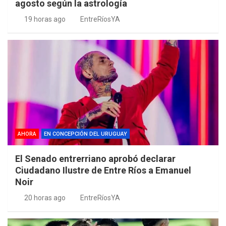
agosto según la astrología
19 horas ago
EntreRíosYA
AHORA
EN CONCEPCIÓN DEL URUGUAY
El Senado entrerriano aprobó declarar
Ciudadano Ilustre de Entre Ríos a Emanuel
Noir
20 horas ago
EntreRíosYA