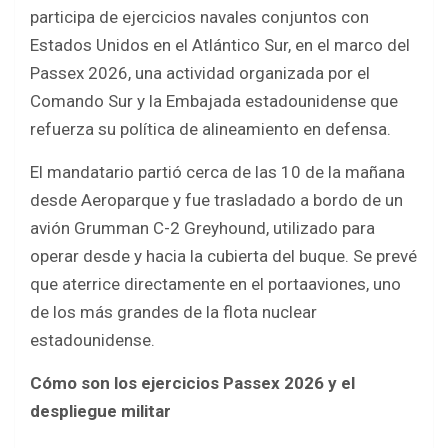
b
er
s
e
participa de ejercicios navales conjuntos con
o
A
Estados Unidos en el Atlántico Sur, en el marco del
o
p
Passex 2026, una actividad organizada por el
k
p
Comando Sur y la Embajada estadounidense que
refuerza su política de alineamiento en defensa.
El mandatario partió cerca de las 10 de la mañana
desde Aeroparque y fue trasladado a bordo de un
avión Grumman C-2 Greyhound, utilizado para
operar desde y hacia la cubierta del buque. Se prevé
que aterrice directamente en el portaaviones, uno
de los más grandes de la flota nuclear
estadounidense.
Cómo son los ejercicios Passex 2026 y el
despliegue militar