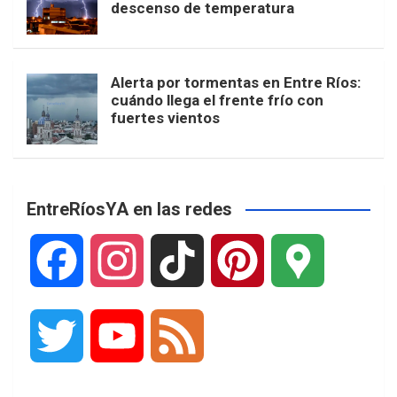
descenso de temperatura
Alerta por tormentas en Entre Ríos:
cuándo llega el frente frío con
fuertes vientos
EntreRíosYA en las redes
F
I
T
P
G
a
n
i
i
o
T
Y
F
c
s
k
n
o
w
o
e