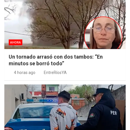
AHORA
Un tornado arrasó con dos tambos: “En
minutos se borró todo”
4 horas ago
EntreRíosYA