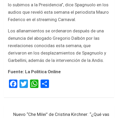
lo subimos a la Presidencia”, dice Spagnuolo en los
audios que reveló esta semana el periodista Mauro
Federico en el streaming Carnaval.
Los allanamientos se ordenaron después de una
denuncia del abogado Gregorio Dalbón por las
revelaciones conocidas esta semana, que
derivaron en los desplazamientos de Spagnuolo y
Garbellini, además de la intervención de la Andis.
Fuente: La Politica Online
F
T
W
S
a
wi
h
h
ce
tt
at
ar
b
er
s
e
Navegación
Nuevo “Che Milei” de Cristina Kirchner: “¿Qué vas
o
A
de