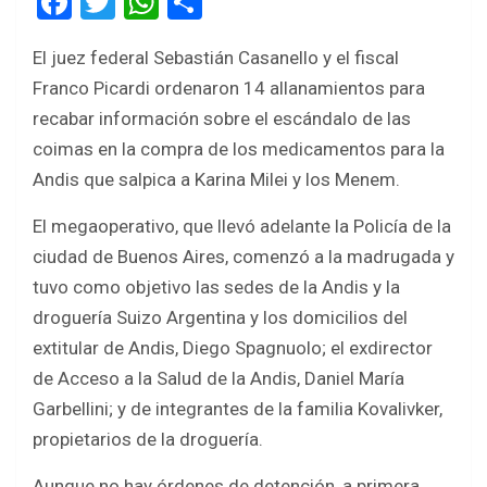
F
T
W
S
a
wi
h
h
El juez federal Sebastián Casanello y el fiscal
ce
tt
at
ar
Franco Picardi ordenaron 14 allanamientos para
b
er
s
e
recabar información sobre el escándalo de las
o
A
coimas en la compra de los medicamentos para la
o
p
Andis que salpica a Karina Milei y los Menem.
k
p
El megaoperativo, que llevó adelante la Policía de la
ciudad de Buenos Aires, comenzó a la madrugada y
tuvo como objetivo las sedes de la Andis y la
droguería Suizo Argentina y los domicilios del
extitular de Andis, Diego Spagnuolo; el exdirector
de Acceso a la Salud de la Andis, Daniel María
Garbellini; y de integrantes de la familia Kovalivker,
propietarios de la droguería.
Aunque no hay órdenes de detención, a primera