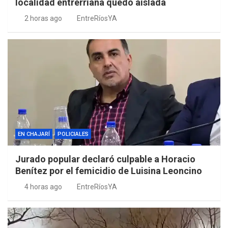
localidad entrerriana quedó aislada
2 horas ago
EntreRíosYA
EN CHAJARÍ
POLICIALES
Jurado popular declaró culpable a Horacio
Benítez por el femicidio de Luisina Leoncino
4 horas ago
EntreRíosYA