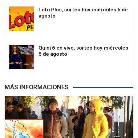
o
r
e
M
Loto Plus, sorteo hoy miércoles 5 de
e
b
agosto
k
a
s
a
r
e
m
t
p
Quini 6 en vivo, sorteo hoy miércoles
5 de agosto
s
MÁS INFORMACIONES