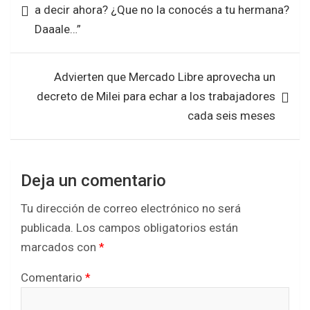
a decir ahora? ¿Que no la conocés a tu hermana?
o
p
entradas
Daaale…”
k
p
Advierten que Mercado Libre aprovecha un
decreto de Milei para echar a los trabajadores
cada seis meses
Deja un comentario
Tu dirección de correo electrónico no será
publicada.
Los campos obligatorios están
marcados con
*
Comentario
*