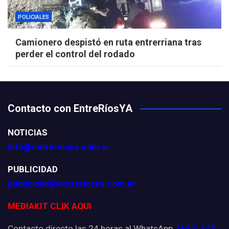
POLICIALES
Camionero despistó en ruta entrerriana tras
perder el control del rodado
Contacto con EntreRíosYA
NOTICIAS
info@entreriosya.com.ar
PUBLICIDAD
publicidad@entreriosya.com.ar
MEDIAKIT CLIK AQUI
Contacto directo las 24 horas al WhatsApp
(+54) 343