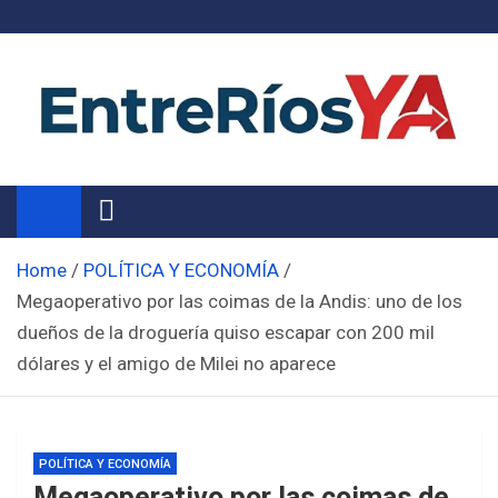
Skip
to
content
Noticias de Entre Ríos
Información de toda la provincia ahora
Home
POLÍTICA Y ECONOMÍA
Megaoperativo por las coimas de la Andis: uno de los
dueños de la droguería quiso escapar con 200 mil
dólares y el amigo de Milei no aparece
POLÍTICA Y ECONOMÍA
Megaoperativo por las coimas de