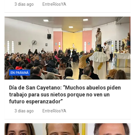
3 días ago
EntreRíosYA
EN PARANÁ
Día de San Cayetano: “Muchos abuelos piden
trabajo para sus nietos porque no ven un
futuro esperanzador”
3 días ago
EntreRíosYA