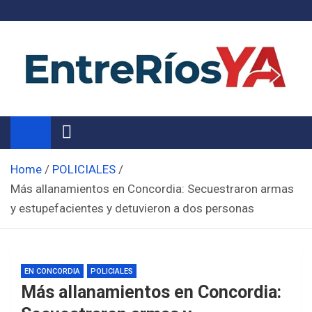
Skip
to
content
Noticias de Entre Ríos
Información de toda la provincia ahora
Home
POLICIALES
Más allanamientos en Concordia: Secuestraron armas
y estupefacientes y detuvieron a dos personas
EN CONCORDIA
POLICIALES
Más allanamientos en Concordia: