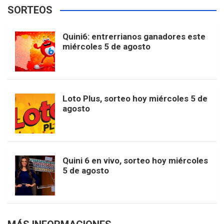
e
t
T
t
g
SORTEOS
i
u
e
b
a
o
e
l
Quini6: entrerrianos ganadores este
t
T
d
miércoles 5 de agosto
o
g
k
r
e
t
u
o
r
e
M
Loto Plus, sorteo hoy miércoles 5 de
e
b
agosto
k
a
s
a
r
e
m
t
p
Quini 6 en vivo, sorteo hoy miércoles
5 de agosto
s