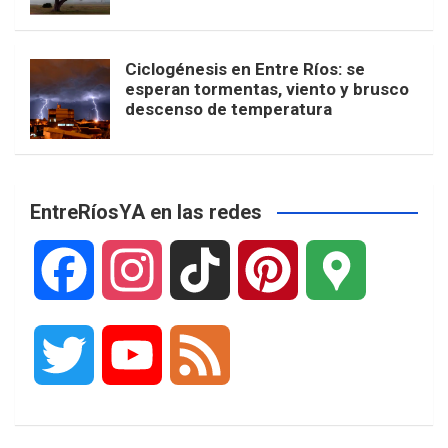
Ciclogénesis en Entre Ríos: se
esperan tormentas, viento y brusco
descenso de temperatura
EntreRíosYA en las redes
F
I
T
P
G
a
n
i
i
o
T
Y
F
c
s
k
n
o
w
o
e