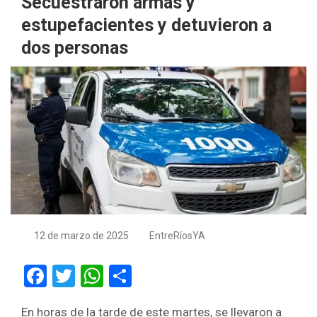
Secuestraron armas y
estupefacientes y detuvieron a
dos personas
12 de marzo de 2025
EntreRíosYA
F
T
W
S
a
wi
h
h
En horas de la tarde de este martes, se llevaron a