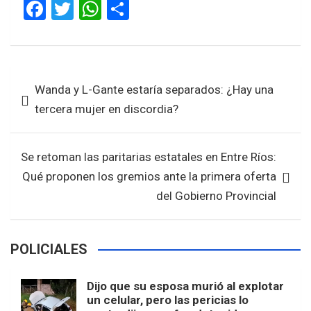
F
T
W
S
a
wi
h
h
ce
tt
at
ar
b
er
s
e
Navegación
Wanda y L-Gante estaría separados: ¿Hay una
o
A
de
tercera mujer en discordia?
o
p
entradas
k
p
Se retoman las paritarias estatales en Entre Ríos:
Qué proponen los gremios ante la primera oferta
del Gobierno Provincial
POLICIALES
Dijo que su esposa murió al explotar
un celular, pero las pericias lo