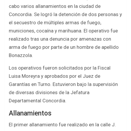
ce
tt
at
ar
cabo varios allanamientos en la ciudad de
b
er
s
e
Concordia. Se logró la detención de dos personas y
o
A
el secuestro de múltiples armas de fuego,
o
p
municiones, cocaína y marihuana. El operativo fue
k
p
realizado tras una denuncia por amenazas con
arma de fuego por parte de un hombre de apellido
Bonazzola.
Los operativos fueron solicitados por la Fiscal
Luisa Moreyra y aprobados por el Juez de
Garantías en Turno. Estuvieron bajo la supervisión
de diversas divisiones de la Jefatura
Departamental Concordia.
Allanamientos
El primer allanamiento fue realizado en la calle J.