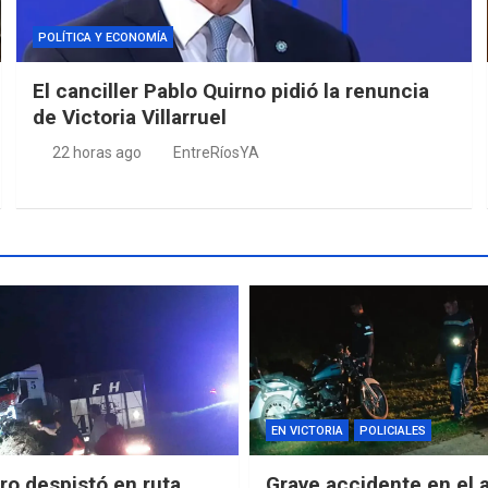
POLÍTICA Y ECONOMÍA
El canciller Pablo Quirno pidió la renuncia
de Victoria Villarruel
22 horas ago
EntreRíosYA
EN VICTORIA
POLICIALES
o despistó en ruta
Grave accidente en el 