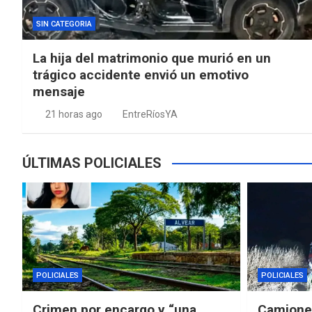
SIN CATEGORIA
La hija del matrimonio que murió en un
trágico accidente envió un emotivo
mensaje
21 horas ago
EntreRíosYA
ÚLTIMAS POLICIALES
POLICIALES
POLICIALES
Crimen por encargo y “una
Camioner