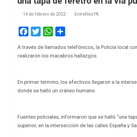
una tapa de féretro en la vía p
14 de febrero de 2022
EntreRíosYA
F
T
W
S
a
wi
h
h
A través de llamados telefónicos, la Policía local c
ce
tt
at
ar
realizaron los macabros hallazgos.
b
er
s
e
o
A
o
p
En primer término, los efectivos llegaron a la inters
k
p
donde se halló un cráneo humano.
Fuentes policiales, informaron que se halló “una tap
superior, en la intersección de las calles España y S