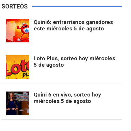
e
t
T
t
g
SORTEOS
i
u
e
b
a
o
e
l
Quini6: entrerrianos ganadores
t
T
d
este miércoles 5 de agosto
o
g
k
r
e
t
u
o
r
e
M
Loto Plus, sorteo hoy miércoles
e
b
5 de agosto
k
a
s
a
r
e
m
t
p
Quini 6 en vivo, sorteo hoy
miércoles 5 de agosto
s