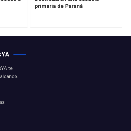
primaria de Paraná
osYA
sYA te
 alcance.
ias