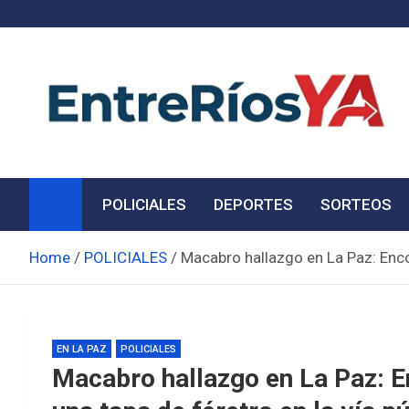
Skip
to
content
Noticias de Entre Ríos
Información de toda la provincia ahora
POLICIALES
DEPORTES
SORTEOS
Home
POLICIALES
Macabro hallazgo en La Paz: Enco
EN LA PAZ
POLICIALES
Macabro hallazgo en La Paz: 