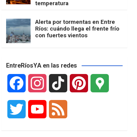
temperatura
Alerta por tormentas en Entre
Ríos: cuándo llega el frente frío
con fuertes vientos
EntreRíosYA en las redes
F
I
T
P
G
a
n
i
i
o
T
Y
F
c
s
k
n
o
w
o
e