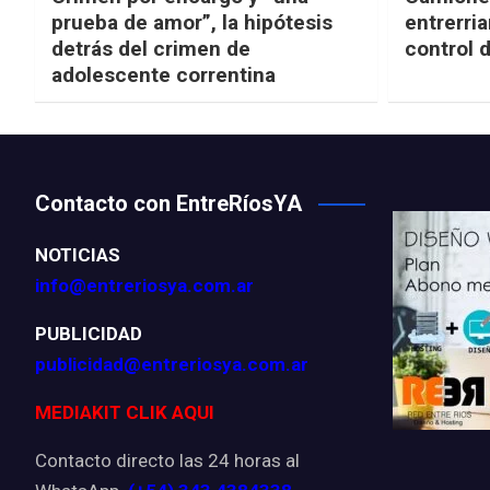
prueba de amor”, la hipótesis
entrerria
detrás del crimen de
control 
adolescente correntina
Contacto con EntreRíosYA
NOTICIAS
info@entreriosya.com.ar
PUBLICIDAD
publicidad@entreriosya.com.ar
MEDIAKIT CLIK AQUI
Contacto directo las 24 horas al