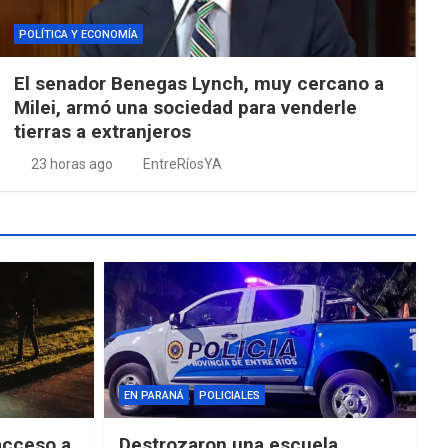
POLÍTICA Y ECONOMÍA
El senador Benegas Lynch, muy cercano a
Milei, armó una sociedad para venderle
tierras a extranjeros
23 horas ago
EntreRíosYA
EN PARANÁ
POLICIALES
acceso a
Destrozaron una escuela