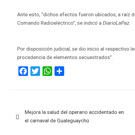
Ante esto, “dichos efectos fueron ubicados, a raíz
Comando Radioeléctrico”, se indicó a
DiarioLaPaz
.
Por disposición judicial, se dio inicio al respectivo 
procedencia de elementos secuestrados”.
F
T
W
S
a
wi
h
h
ce
tt
at
ar
b
er
s
e
Navegación
o
A
Mejora la salud del operario accidentado en
de
o
p
el carnaval de Gualeguaychú
k
p
entradas