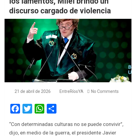
los lamentos, Milei brindó un
discurso cargado de violencia
21 de abril de 2026
EntreRíosYA
No Comments
F
T
W
S
a
wi
h
h
“Con determinadas culturas no se puede convivir”,
ce
tt
at
ar
dijo, en medio de la guerra, el presidente Javier