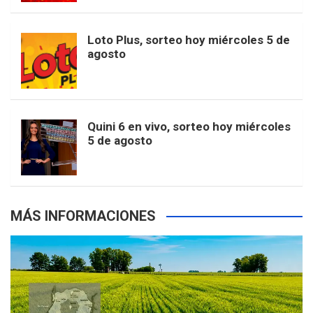
t
u
o
r
e
M
Loto Plus, sorteo hoy miércoles 5 de
e
b
agosto
k
a
s
a
r
e
m
t
p
Quini 6 en vivo, sorteo hoy miércoles
5 de agosto
s
MÁS INFORMACIONES