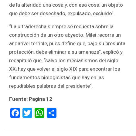
de la alteridad una cosa y, con esa cosa, un objeto
que debe ser desechado, expulsado, excluido”.
“La ultraderecha siempre se recuesta sobre la
construcción de un otro abyecto. Milei recorre un
andarivel terrible, pues define que, bajo su presunta
protección, debe eliminar a su amenaza”, explicó y
recapituló que, “salvo los mesianismos del siglo
XX, hay que volver al siglo XIX para encontrar los
fundamentos biologicistas que hay en las
repudiables palabras del presidente”.
Fuente: Pagina 12
F
T
W
S
a
wi
h
h
ce
tt
at
ar