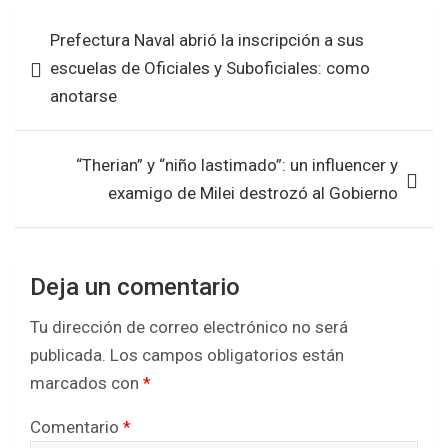
b
er
s
e
Navegación
Prefectura Naval abrió la inscripción a sus
o
A
de
escuelas de Oficiales y Suboficiales: como
o
p
entradas
anotarse
k
p
“Therian” y “niño lastimado”: un influencer y
examigo de Milei destrozó al Gobierno
Deja un comentario
Tu dirección de correo electrónico no será
publicada.
Los campos obligatorios están
marcados con
*
Comentario
*