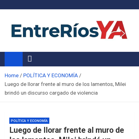
Skip
to
content
Noticias de Entre Ríos
Información de toda la provincia ahora
Home
POLÍTICA Y ECONOMÍA
Luego de llorar frente al muro de los lamentos, Milei
brindó un discurso cargado de violencia
POLÍTICA Y ECONOMÍA
Luego de llorar frente al muro de