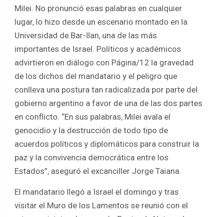
b
er
s
e
Milei. No pronunció esas palabras en cualquier
o
A
lugar, lo hizo desde un escenario montado en la
o
p
Universidad de Bar-Ilan, una de las más
k
p
importantes de Israel. Políticos y académicos
advirtieron en diálogo con Página/12 la gravedad
de los dichos del mandatario y el peligro que
conlleva una postura tan radicalizada por parte del
gobierno argentino a favor de una de las dos partes
en conflicto. “En sus palabras, Milei avala el
genocidio y la destrucción de todo tipo de
acuerdos políticos y diplomáticos para construir la
paz y la convivencia democrática entre los
Estados”, aseguró el excanciller Jorge Taiana.
El mandatario llegó a Israel el domingo y tras
visitar el Muro de los Lamentos se reunió con el