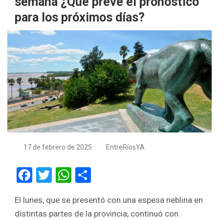
semana ¿Qué prevé el pronóstico
para los próximos días?
17 de febrero de 2025
EntreRíosYA
F
T
W
S
a
wi
h
h
El lunes, que se presentó con una espesa neblina en
ce
tt
at
ar
distintas partes de la provincia, continuó con