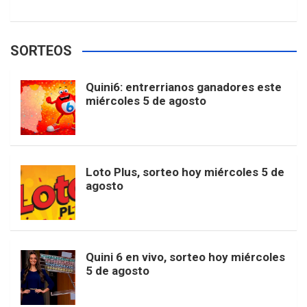
w
o
e
e
t
T
t
g
SORTEOS
i
u
e
b
a
o
e
l
Quini6: entrerrianos ganadores este
t
T
d
miércoles 5 de agosto
o
g
k
r
e
t
u
o
r
e
M
Loto Plus, sorteo hoy miércoles 5 de
e
b
agosto
k
a
s
a
r
e
m
t
p
Quini 6 en vivo, sorteo hoy miércoles
5 de agosto
s