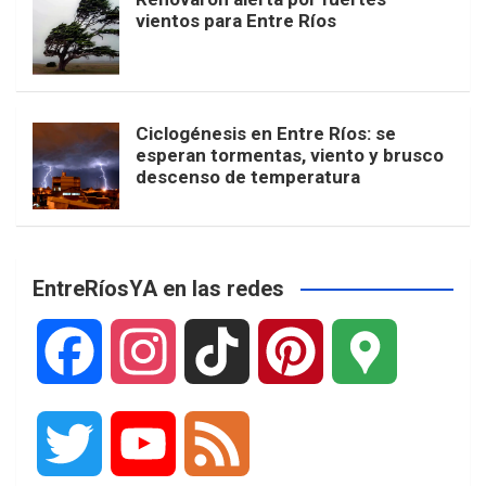
vientos para Entre Ríos
Ciclogénesis en Entre Ríos: se
esperan tormentas, viento y brusco
descenso de temperatura
EntreRíosYA en las redes
F
I
T
P
G
a
n
i
i
o
T
Y
F
c
s
k
n
o