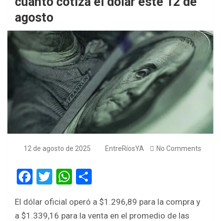
cuánto cotiza el dólar este 12 de
agosto
12 de agosto de 2025
EntreRíosYA
No Comments
F
T
W
S
a
wi
h
h
El dólar oficial operó a $1.296,89 para la compra y
ce
tt
at
ar
a $1.339,16 para la venta en el promedio de las