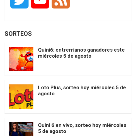
c
s
k
n
o
w
o
e
e
t
T
t
g
SORTEOS
i
u
e
b
a
o
e
l
Quini6: entrerrianos ganadores este
t
T
d
miércoles 5 de agosto
o
g
k
r
e
t
u
o
r
e
M
Loto Plus, sorteo hoy miércoles 5 de
e
b
agosto
k
a
s
a
r
e
m
t
p
Quini 6 en vivo, sorteo hoy miércoles
5 de agosto