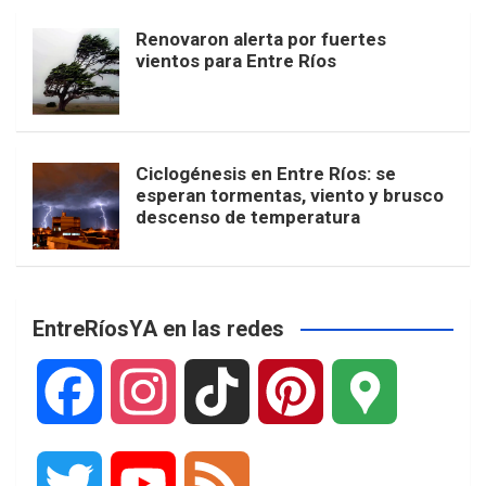
Renovaron alerta por fuertes
vientos para Entre Ríos
Ciclogénesis en Entre Ríos: se
esperan tormentas, viento y brusco
descenso de temperatura
EntreRíosYA en las redes
F
I
T
P
G
a
n
i
i
o
T
Y
F