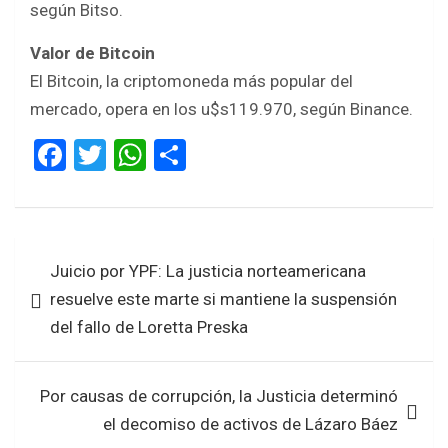
según Bitso.
Valor de Bitcoin
El Bitcoin, la criptomoneda más popular del
mercado, opera en los u$s119.970, según Binance.
F
T
W
S
a
wi
h
h
ce
tt
at
ar
b
er
s
e
Navegación
Juicio por YPF: La justicia norteamericana
o
A
de
resuelve este marte si mantiene la suspensión
o
p
entradas
del fallo de Loretta Preska
k
p
Por causas de corrupción, la Justicia determinó
el decomiso de activos de Lázaro Báez