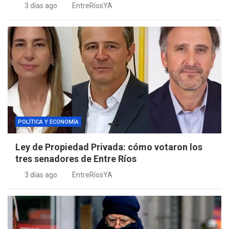
3 días ago
EntreRíosYA
POLÍTICA Y ECONOMÍA
Ley de Propiedad Privada: cómo votaron los
tres senadores de Entre Ríos
3 días ago
EntreRíosYA