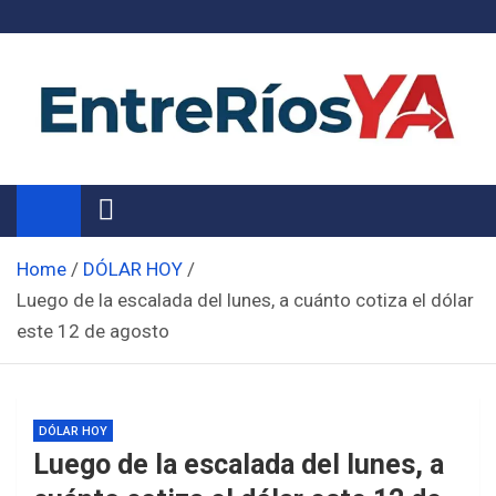
Skip
to
content
Noticias de Entre Ríos
Información de toda la provincia ahora
Home
DÓLAR HOY
Luego de la escalada del lunes, a cuánto cotiza el dólar
este 12 de agosto
DÓLAR HOY
Luego de la escalada del lunes, a