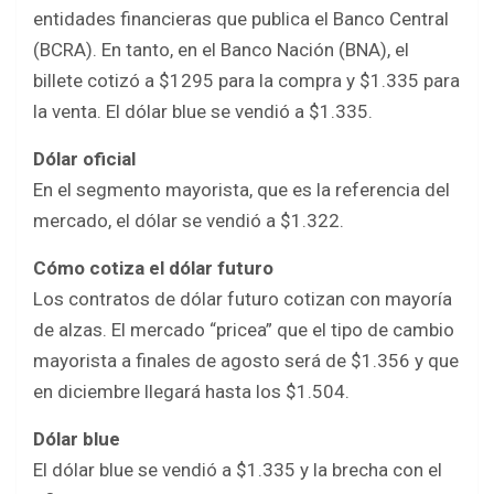
b
er
s
e
entidades financieras que publica el Banco Central
o
A
(BCRA). En tanto, en el Banco Nación (BNA), el
o
p
billete cotizó a $1295 para la compra y $1.335 para
k
p
la venta. El dólar blue se vendió a $1.335.
Dólar oficial
En el segmento mayorista, que es la referencia del
mercado, el dólar se vendió a $1.322.
Cómo cotiza el dólar futuro
Los contratos de dólar futuro cotizan con mayoría
de alzas. El mercado “pricea” que el tipo de cambio
mayorista a finales de agosto será de $1.356 y que
en diciembre llegará hasta los $1.504.
Dólar blue
El dólar blue se vendió a $1.335 y la brecha con el