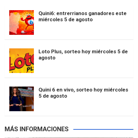
b
a
o
e
l
Quini6: entrerrianos ganadores este
t
T
d
miércoles 5 de agosto
o
g
k
r
e
t
u
o
r
e
M
Loto Plus, sorteo hoy miércoles 5 de
e
b
agosto
k
a
s
a
r
e
m
t
p
Quini 6 en vivo, sorteo hoy miércoles
5 de agosto
s
MÁS INFORMACIONES