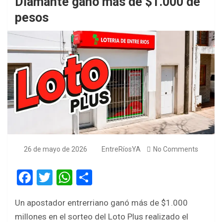
Diamante ganó más de $1.000 de
pesos
26 de mayo de 2026
EntreRíosYA
No Comments
F
T
W
S
a
wi
h
h
Un apostador entrerriano ganó más de $1.000
ce
tt
at
ar
millones en el sorteo del Loto Plus realizado el