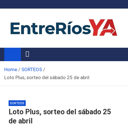
Skip
to
content
Noticias de Entre Ríos
Información de toda la provincia ahora
Home
SORTEOS
Loto Plus, sorteo del sábado 25 de abril
SORTEOS
Loto Plus, sorteo del sábado 25
de abril