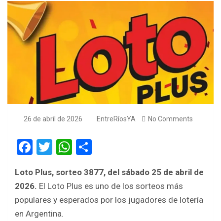
26 de abril de 2026
EntreRíosYA
No Comments
F
T
W
S
a
wi
h
h
Loto Plus, sorteo 3877, del sábado 25 de abril de
ce
tt
at
ar
2026.
El Loto Plus es uno de los sorteos más
b
er
s
e
populares y esperados por los jugadores de lotería
o
A
en Argentina.