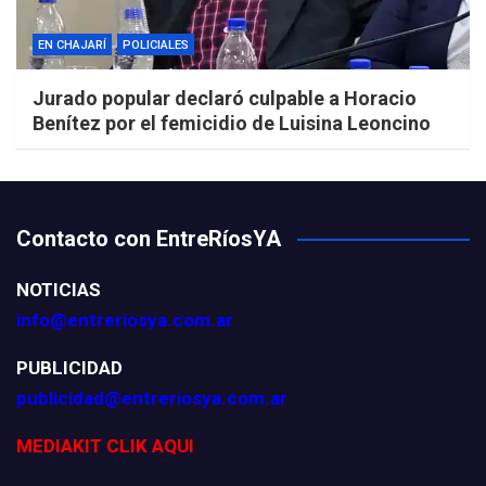
EN CHAJARÍ
POLICIALES
Jurado popular declaró culpable a Horacio
Benítez por el femicidio de Luisina Leoncino
Contacto con EntreRíosYA
NOTICIAS
info@entreriosya.com.ar
PUBLICIDAD
publicidad@entreriosya.com.ar
MEDIAKIT CLIK AQUI