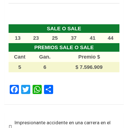
SALE O SALE
13
23
25
37
41
44
PREMIOS SALE O SALE
Cant
Gan.
Premio $
5
6
$ 7.596.909
F
T
W
S
a
wi
h
h
ce
tt
at
ar
b
er
s
e
Navegación
Impresionante accidente en una carrera en el
o
A
de