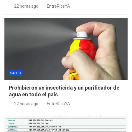
22 horas ago
EntreRíosYA
SALUD
Prohibieron un insecticida y un purificador de
agua en todo el país
22 horas ago
EntreRíosYA