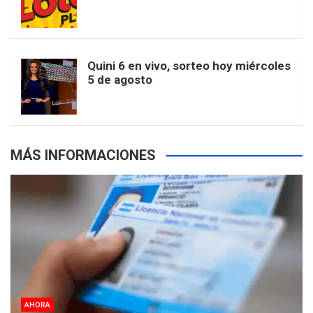
k
a
s
a
r
e
m
t
p
Quini 6 en vivo, sorteo hoy miércoles
5 de agosto
s
MÁS INFORMACIONES
AHORA