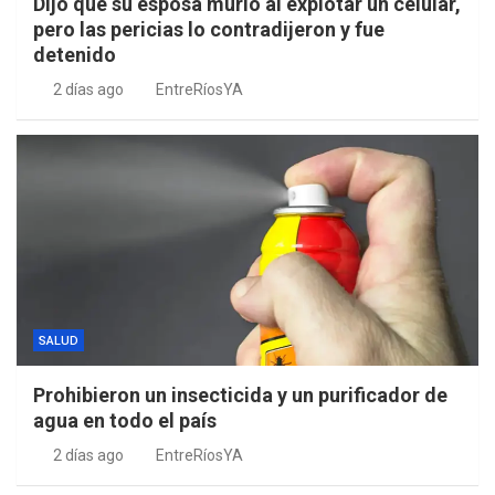
Dijo que su esposa murió al explotar un celular,
pero las pericias lo contradijeron y fue
detenido
2 días ago
EntreRíosYA
SALUD
Prohibieron un insecticida y un purificador de
agua en todo el país
2 días ago
EntreRíosYA