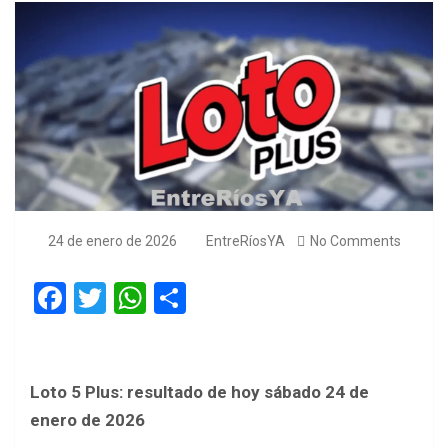
24 de enero de 2026
EntreRíosYA
No Comments
F
T
W
S
a
wi
h
h
ce
tt
at
ar
b
er
s
e
Loto 5 Plus: resultado de hoy sábado 24 de
o
A
enero de 2026