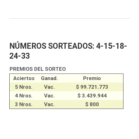
o
p
k
p
NÚMEROS SORTEADOS: 4-15-18-
24-33
PREMIOS DEL SORTEO
Aciertos
Ganad.
Premio
5 Nros.
Vac.
$ 99.721.773
4 Nros.
Vac.
$ 3.439.944
3 Nros.
Vac.
$ 800