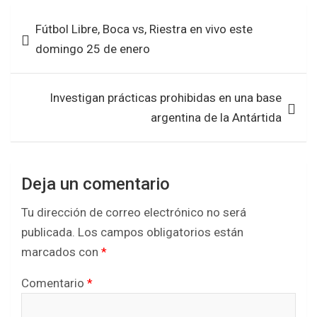
b
er
s
e
Navegación
Fútbol Libre, Boca vs, Riestra en vivo este
o
A
de
domingo 25 de enero
o
p
entradas
k
p
Investigan prácticas prohibidas en una base
argentina de la Antártida
Deja un comentario
Tu dirección de correo electrónico no será
publicada.
Los campos obligatorios están
marcados con
*
Comentario
*