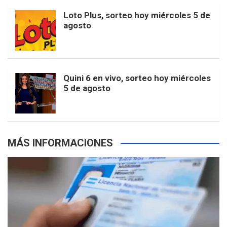
o
r
e
M
Loto Plus, sorteo hoy miércoles 5 de
e
b
agosto
k
a
s
a
r
e
m
t
p
Quini 6 en vivo, sorteo hoy miércoles
5 de agosto
s
MÁS INFORMACIONES