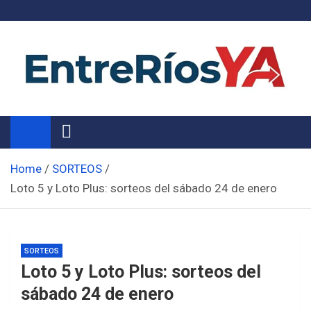
Skip
to
content
Noticias de Entre Ríos
Información de toda la provincia ahora
Home
SORTEOS
Loto 5 y Loto Plus: sorteos del sábado 24 de enero
SORTEOS
Loto 5 y Loto Plus: sorteos del
sábado 24 de enero