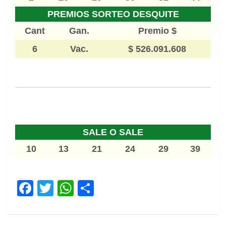
PREMIOS SORTEO DESQUITE
Cant
Gan.
Premio $
6
Vac.
$ 526.091.608
SALE O SALE
10
13
21
24
29
39
F
T
W
S
a
wi
h
h
ce
tt
at
ar