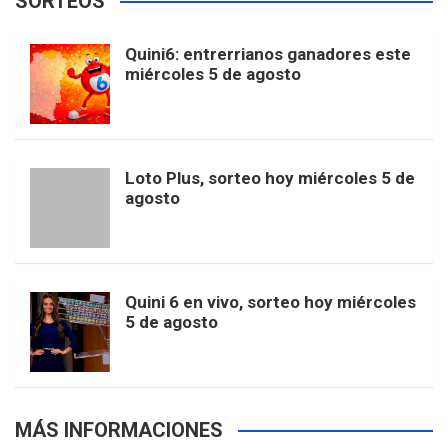
SORTEOS
i
u
e
b
a
o
e
l
Quini6: entrerrianos ganadores este
t
T
d
miércoles 5 de agosto
o
g
k
r
e
t
u
o
r
e
M
Loto Plus, sorteo hoy miércoles 5 de
e
b
agosto
k
a
s
a
r
e
m
t
p
Quini 6 en vivo, sorteo hoy miércoles
5 de agosto
s
MÁS INFORMACIONES