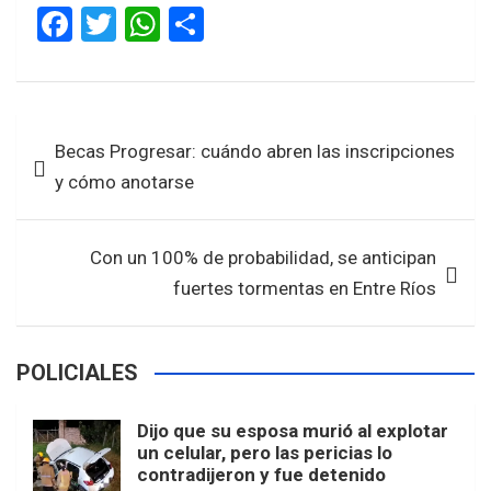
F
T
W
S
a
wi
h
h
ce
tt
at
ar
b
er
s
e
Navegación
Becas Progresar: cuándo abren las inscripciones
o
A
de
y cómo anotarse
o
p
entradas
k
p
Con un 100% de probabilidad, se anticipan
fuertes tormentas en Entre Ríos
POLICIALES
Dijo que su esposa murió al explotar
un celular, pero las pericias lo
contradijeron y fue detenido