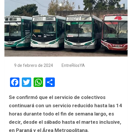
9 de febrero de 2024
EntreRíosYA
F
T
W
S
a
wi
h
h
Se confirmó que el servicio de colectivos
ce
tt
at
ar
continuará con un servicio reducido hasta las 14
b
er
s
e
horas durante todo el fin de semana largo, es
o
A
decir, desde el sábado hasta el martes inclusive,
o
p
en Paraná y el Área Metropolitana.