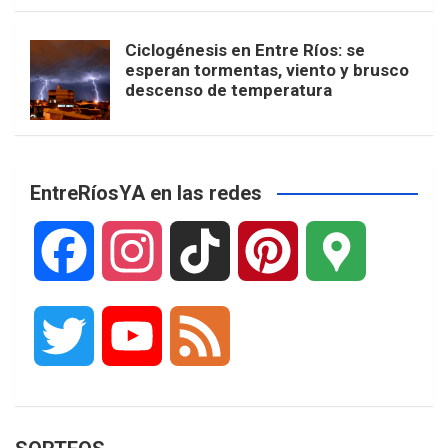
Ciclogénesis en Entre Ríos: se
esperan tormentas, viento y brusco
descenso de temperatura
EntreRíosYA en las redes
F
I
T
P
G
a
n
i
i
o
T
Y
F
c
s
k
n
o
w
o
e
e
t
T
t
g