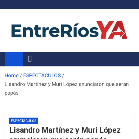
Skip
to
content
Noticias de Entre Ríos
Información de toda la provincia ahora
Home
ESPECTÁCULOS
Lisandro Martínez y Muri López anunciaron que serán
papás
ESPECTÁCULOS
Lisandro Martínez y Muri López