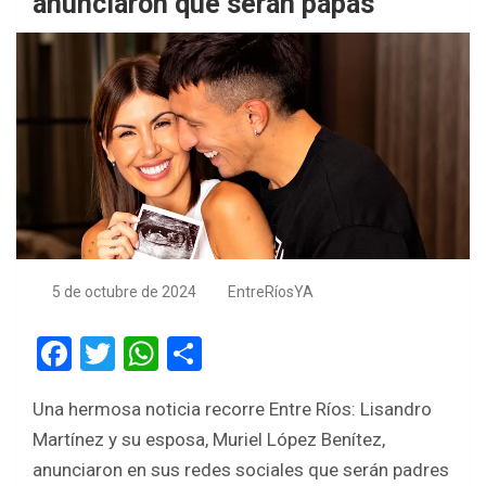
anunciaron que serán papás
5 de octubre de 2024
EntreRíosYA
F
T
W
S
a
wi
h
h
Una hermosa noticia recorre Entre Ríos: Lisandro
ce
tt
at
ar
Martínez y su esposa, Muriel López Benítez,
b
er
s
e
anunciaron en sus redes sociales que serán padres