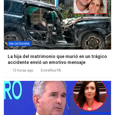
SIN CATEGORIA
La hija del matrimonio que murió en un trágico
accidente envió un emotivo mensaje
15 horas ago
EntreRíosYA