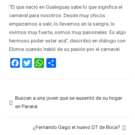
“El que nació en Gualeguay sabe lo que significa el
carnaval para nosotros. Desde muy chicos
empezamos a salir, lo llevamos en la sangre, lo
vivimos muy fuerte, somos muy pasionales. Es algo
hermoso poder estar acá”, describió en diálogo con
Elonce cuando habló de su pasión por el carnaval.
F
T
W
S
a
wi
h
h
ce
tt
at
ar
b
er
s
e
Navegación
Buscan a una joven que se ausentó de su hogar
o
A
de
en Paraná
o
p
entradas
k
p
¿Fernando Gago el nuevo DT de Boca?