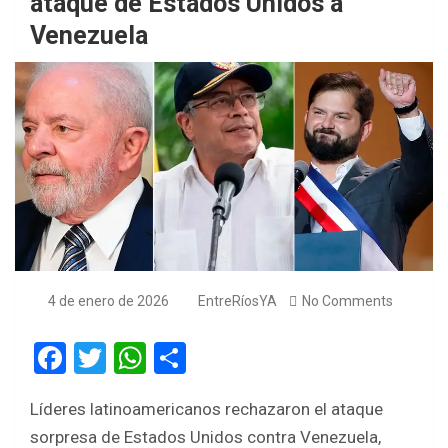
ataque de Estados Unidos a
Venezuela
4 de enero de 2026
EntreRíosYA
No Comments
F
T
W
S
a
wi
h
h
Líderes latinoamericanos rechazaron el ataque
ce
tt
at
ar
sorpresa de Estados Unidos contra Venezuela,