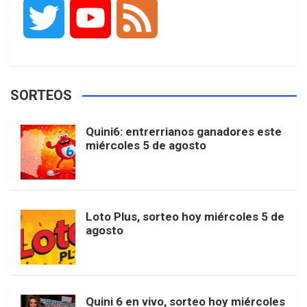
a
n
i
i
o
T
Y
F
c
s
k
n
o
w
o
e
e
t
T
t
g
SORTEOS
i
u
e
b
a
o
e
l
Quini6: entrerrianos ganadores este
t
T
d
miércoles 5 de agosto
o
g
k
r
e
t
u
o
r
e
M
Loto Plus, sorteo hoy miércoles 5 de
e
b
agosto
k
a
s
a
r
e
m
t
p
Quini 6 en vivo, sorteo hoy miércoles