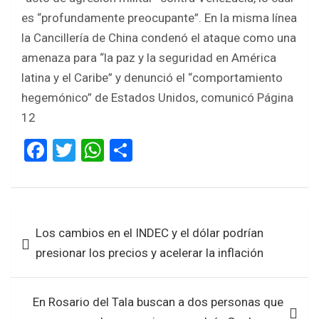
es “profundamente preocupante”. En la misma línea
la Cancillería de China condenó el ataque como una
amenaza para “la paz y la seguridad en América
latina y el Caribe” y denunció el “comportamiento
hegemónico” de Estados Unidos, comunicó Página
12
F
T
W
S
a
wi
h
h
ce
tt
at
ar
b
er
s
e
Navegación
Los cambios en el INDEC y el dólar podrían
o
A
de
presionar los precios y acelerar la inflación
o
p
entradas
k
p
En Rosario del Tala buscan a dos personas que