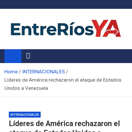
Skip
to
content
Noticias de Entre Ríos
Información de toda la provincia ahora
Home
INTERNACIONALES
Líderes de América rechazaron el ataque de Estados
Unidos a Venezuela
INTERNACIONALES
Líderes de América rechazaron el