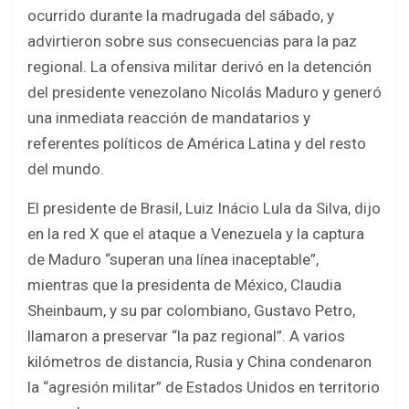
b
er
s
e
ocurrido durante la madrugada del sábado, y
o
A
advirtieron sobre sus consecuencias para la paz
o
p
regional. La ofensiva militar derivó en la detención
k
p
del presidente venezolano Nicolás Maduro y generó
una inmediata reacción de mandatarios y
referentes políticos de América Latina y del resto
del mundo.
El presidente de Brasil, Luiz Inácio Lula da Silva, dijo
en la red X que el ataque a Venezuela y la captura
de Maduro “superan una línea inaceptable”,
mientras que la presidenta de México, Claudia
Sheinbaum, y su par colombiano, Gustavo Petro,
llamaron a preservar “la paz regional”. A varios
kilómetros de distancia, Rusia y China condenaron
la “agresión militar” de Estados Unidos en territorio