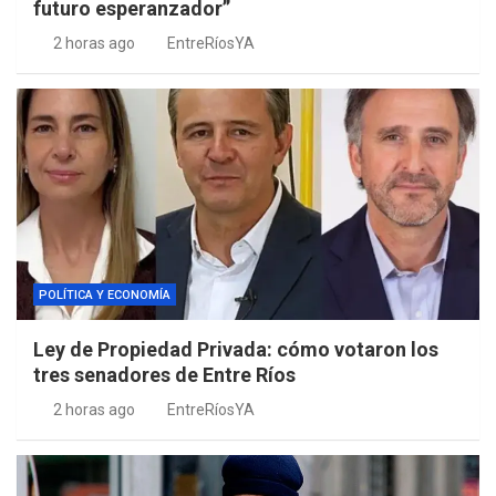
futuro esperanzador”
2 horas ago
EntreRíosYA
POLÍTICA Y ECONOMÍA
Ley de Propiedad Privada: cómo votaron los
tres senadores de Entre Ríos
2 horas ago
EntreRíosYA