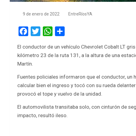
9 de enero de 2022
EntreRíosYA
F
T
W
S
a
wi
h
h
El conductor de un vehículo Chevrolet Cobalt LT gris 
ce
tt
at
ar
kilómetro 23 de la ruta 131, a la altura de una estaci
b
er
s
e
Martín.
o
A
Fuentes policiales informaron que el conductor, un h
o
p
calcular bien el ingreso y tocó con su rueda delante
k
p
provocó el tope y vuelvo de la unidad.
El automovilista transitaba solo, con cinturón de se
impacto, resultó ileso.