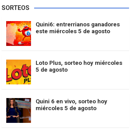
e
t
T
t
g
SORTEOS
i
u
e
b
a
o
e
l
Quini6: entrerrianos ganadores
t
T
d
este miércoles 5 de agosto
o
g
k
r
e
t
u
o
r
e
M
Loto Plus, sorteo hoy miércoles
e
b
5 de agosto
k
a
s
a
r
e
m
t
p
Quini 6 en vivo, sorteo hoy
miércoles 5 de agosto
s