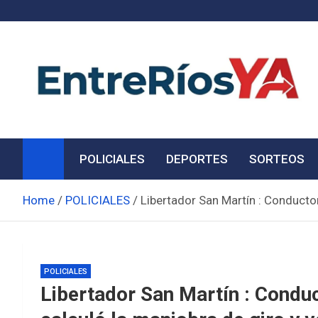
Skip
to
content
Noticias de Entre Ríos
Información de toda la provincia ahora
POLICIALES
DEPORTES
SORTEOS
Home
POLICIALES
Libertador San Martín : Conductor
POLICIALES
Libertador San Martín : Conduc