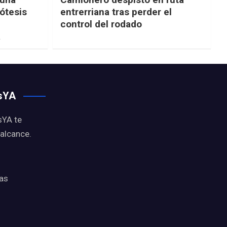
ótesis
entrerriana tras perder el
control del rodado
a
osYA
sYA te
 alcance.
ias