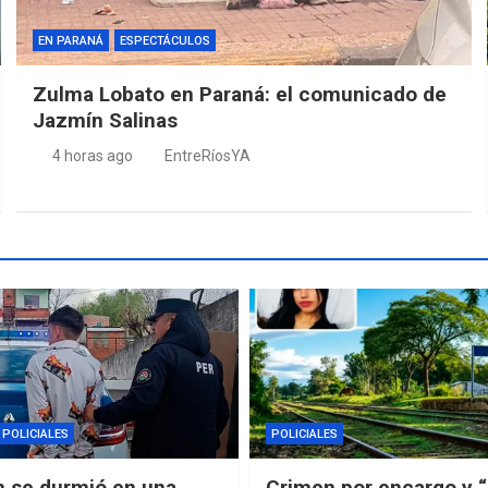
EN PARANÁ
ESPECTÁCULOS
Zulma Lobato en Paraná: el comunicado de
Jazmín Salinas
4 horas ago
EntreRíosYA
POLICIALES
POLICIALES
n se durmió en una
Crimen por encargo y 