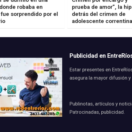
 donde robaba en
prueba de amor”, la hip
 fue sorprendido por el
detrás del crimen de
rio
adolescente correntin
Publicidad en EntreRí
Estar presentes en EntreRío
asegura la mayor difusión y
Publinotas, artículos y notic
Patrocinadas, publicidad.