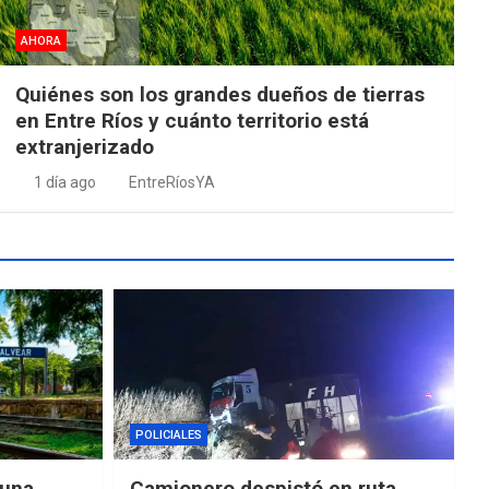
AHORA
Quiénes son los grandes dueños de tierras
en Entre Ríos y cuánto territorio está
extranjerizado
1 día ago
EntreRíosYA
POLICIALES
“una
Camionero despistó en ruta