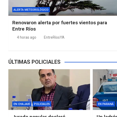
ALERTA METEOROLÓGICO
Renovaron alerta por fuertes vientos para
Entre Ríos
4 horas ago
EntreRíosYA
ÚLTIMAS POLICIALES
EN CHAJARÍ
POLICIALES
EN PARANÁ
Jurado popular declaró
Un ladró