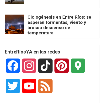
Ciclogénesis en Entre Ríos: se
esperan tormentas, viento y
brusco descenso de
temperatura
EntreRíosYA en las redes
F
I
T
P
G
a
n
i
i
o
T
Y
F
c
s
k
n
o
w
o
e