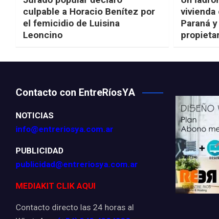
culpable a Horacio Benítez por
vivienda
el femicidio de Luisina
Paraná y
Leoncino
propieta
Contacto con EntreRíosYA
NOTICIAS
info@entreriosya.com.ar
PUBLICIDAD
publicidad@entreriosya.com.ar
MEDIAKIT CLIK AQUI
Contacto directo las 24 horas al