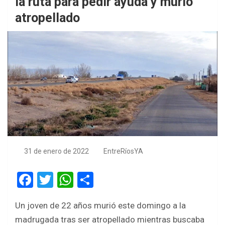
la ruta para pedir ayuda y murió
atropellado
31 de enero de 2022
EntreRíosYA
F
T
W
S
a
wi
h
h
Un joven de 22 años murió este domingo a la
ce
tt
at
ar
madrugada tras ser atropellado mientras buscaba