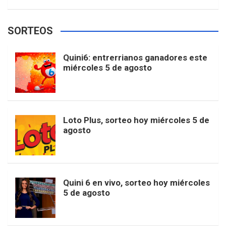
w
o
e
e
t
T
t
g
SORTEOS
i
u
e
b
a
o
e
l
Quini6: entrerrianos ganadores este
t
T
d
miércoles 5 de agosto
o
g
k
r
e
t
u
o
r
e
M
Loto Plus, sorteo hoy miércoles 5 de
e
b
agosto
k
a
s
a
r
e
m
t
p
Quini 6 en vivo, sorteo hoy miércoles
5 de agosto
s