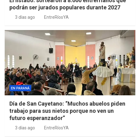
El listado: sortearon a 8.000 entrerrianos que
podrán ser jurados populares durante 2027
3 días ago
EntreRíosYA
EN PARANÁ
Día de San Cayetano: “Muchos abuelos piden
trabajo para sus nietos porque no ven un
futuro esperanzador”
3 días ago
EntreRíosYA