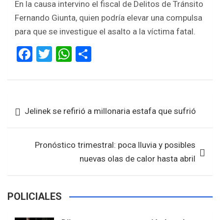
En la causa intervino el fiscal de Delitos de Tránsito
Fernando Giunta, quien podría elevar una compulsa
para que se investigue el asalto a la víctima fatal.
F
T
W
S
a
wi
h
h
ce
tt
at
ar
b
er
s
e
Navegación
Jelinek se refirió a millonaria estafa que sufrió
o
A
de
o
p
entradas
k
p
Pronóstico trimestral: poca lluvia y posibles
nuevas olas de calor hasta abril
POLICIALES