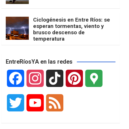
Ciclogénesis en Entre Ríos: se
esperan tormentas, viento y
brusco descenso de
temperatura
EntreRíosYA en las redes
F
I
T
P
G
a
n
i
i
o
T
Y
F
c
s
k
n
o
w
o
e