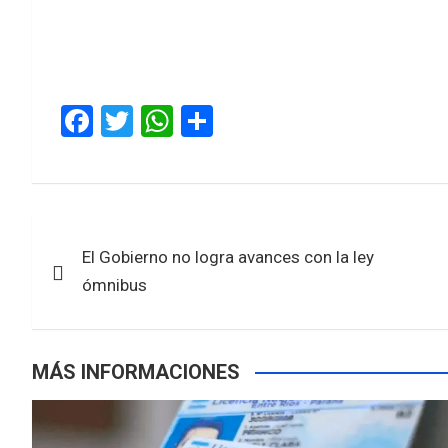
F
T
W
S
a
wi
h
h
ce
tt
at
ar
b
er
s
e
Navegación
o
A
El Gobierno no logra avances con la ley
de
o
p
ómnibus
k
p
entradas
MÁS INFORMACIONES