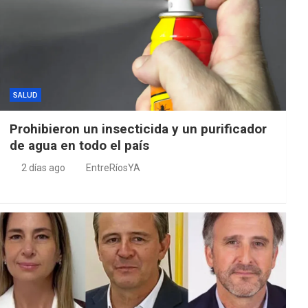
SALUD
Prohibieron un insecticida y un purificador
de agua en todo el país
2 días ago
EntreRíosYA