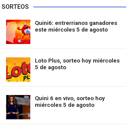
e
t
T
t
g
SORTEOS
i
u
e
b
a
o
e
l
Quini6: entrerrianos ganadores
t
T
d
este miércoles 5 de agosto
o
g
k
r
e
t
u
o
r
e
M
Loto Plus, sorteo hoy miércoles
e
b
5 de agosto
k
a
s
a
r
e
m
t
p
Quini 6 en vivo, sorteo hoy
miércoles 5 de agosto
s