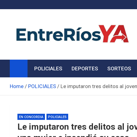
Skip
to
content
Noticias de Entre Ríos
Información de toda la provincia ahora
POLICIALES
DEPORTES
SORTEOS
Home
POLICIALES
Le imputaron tres delitos al jov
EN CONCORDIA
POLICIALES
Le imputaron tres delitos al j