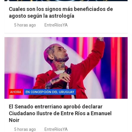
Cuales son los signos más beneficiados de
agosto según la astrología
5 horas ago
EntreRíosYA
AHORA
EN CONCEPCIÓN DEL URUGUAY
El Senado entrerriano aprobó declarar
Ciudadano Ilustre de Entre Ríos a Emanuel
Noir
5 horas ago
EntreRíosYA