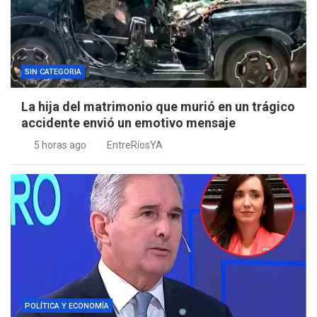
SIN CATEGORIA
La hija del matrimonio que murió en un trágico
accidente envió un emotivo mensaje
5 horas ago
EntreRíosYA
POLÍTICA Y ECONOMÍA