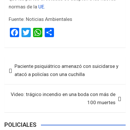
normas de la
UE
.
Fuente: Noticias Ambientales
F
T
W
S
a
wi
h
h
ce
tt
at
ar
b
er
s
e
Navegación
Paciente psiquiátrico amenazó con suicidarse y
o
A
de
atacó a policías con una cuchilla
o
p
entradas
k
p
Video: trágico incendio en una boda con más de
100 muertes
POLICIALES