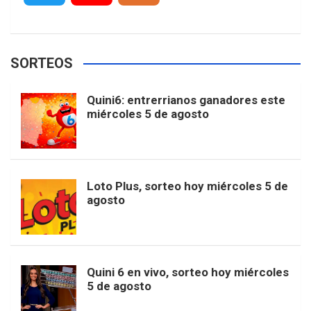
c
s
k
n
o
w
o
e
e
t
T
t
g
SORTEOS
i
u
e
b
a
o
e
l
Quini6: entrerrianos ganadores este
t
T
d
miércoles 5 de agosto
o
g
k
r
e
t
u
o
r
e
M
Loto Plus, sorteo hoy miércoles 5 de
e
b
agosto
k
a
s
a
r
e
m
t
p
Quini 6 en vivo, sorteo hoy miércoles
5 de agosto
s