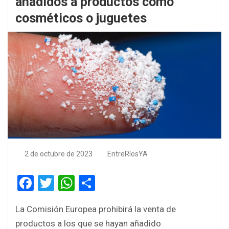
añadidos a productos como
cosméticos o juguetes
2 de octubre de 2023
EntreRíosYA
F
T
W
S
a
wi
h
h
La Comisión Europea prohibirá la venta de
ce
tt
at
ar
productos a los que se hayan añadido