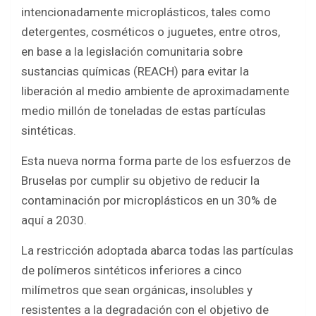
b
er
s
e
intencionadamente microplásticos, tales como
o
A
detergentes, cosméticos o juguetes, entre otros,
o
p
en base a la legislación comunitaria sobre
k
p
sustancias químicas (REACH) para evitar la
liberación al medio ambiente de aproximadamente
medio millón de toneladas de estas partículas
sintéticas.
Esta nueva norma forma parte de los esfuerzos de
Bruselas por cumplir su objetivo de reducir la
contaminación por microplásticos en un 30% de
aquí a 2030.
La restricción adoptada abarca todas las partículas
de polímeros sintéticos inferiores a cinco
milímetros que sean orgánicas, insolubles y
resistentes a la degradación con el objetivo de