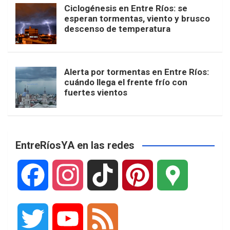
Ciclogénesis en Entre Ríos: se
esperan tormentas, viento y brusco
descenso de temperatura
Alerta por tormentas en Entre Ríos:
cuándo llega el frente frío con
fuertes vientos
EntreRíosYA en las redes
F
I
T
P
G
a
n
i
i
o
T
Y
F