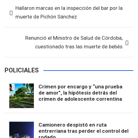
b
er
s
e
Navegación
Hallaron marcas en la inspección del bar por la
o
A
de
muerte de Pichón Sánchez
o
p
entradas
k
p
Renunció el Ministro de Salud de Córdoba,
cuestionado tras las muerte de bebés
POLICIALES
Crimen por encargo y “una prueba
de amor”, la hipótesis detrás del
crimen de adolescente correntina
Camionero despistó en ruta
entrerriana tras perder el control del
rodado