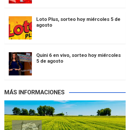
t
u
o
r
e
M
Loto Plus, sorteo hoy miércoles 5 de
e
b
agosto
k
a
s
a
r
e
m
t
p
Quini 6 en vivo, sorteo hoy miércoles
5 de agosto
s
MÁS INFORMACIONES