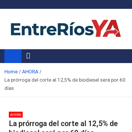
Skip
to
content
Noticias de Entre Ríos
Información de toda la provincia ahora
Home
AHORA
La prórroga del corte al 12,5% de biodiesel será por 60
días
AHORA
La prórroga del corte al 12,5% de