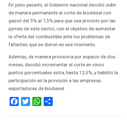
En junio pasado, el Gobierno nacional decidió subir
de manera permanente el corte de biodiésel con
gasoil del 5% al 7,5% para que sea provisto por las
pymes de este sector, con el objetivo de aumentar
la oferta del combustible ante los problemas de
faltantes que se dieron en ese momento.
Además, de manera provisoria por espacio de dos
meses, decidió incrementar el corte en cinco
puntos porcentuales extra, hasta 12,5%, y habilitó la
participación en la provisión a las empresas
exportadoras de biodiesel.
F
T
W
S
a
wi
h
h
ce
tt
at
ar