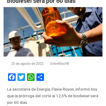
biodiesel será por 60 días
25 de agosto de 2022
EntreRíosYA
F
T
W
S
a
wi
h
h
La secretaria de Energía, Flavia Royon, informó hoy
ce
tt
at
ar
que la prórroga del corte al 12,5% de biodiesel será
b
er
s
e
por 60 días.