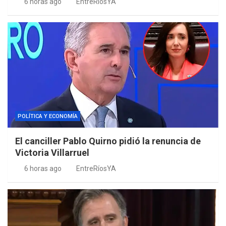
6 horas ago
EntreRíosYA
POLÍTICA Y ECONOMÍA
El canciller Pablo Quirno pidió la renuncia de
Victoria Villarruel
6 horas ago
EntreRíosYA