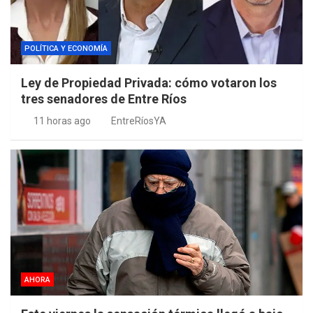
POLÍTICA Y ECONOMÍA
Ley de Propiedad Privada: cómo votaron los
tres senadores de Entre Ríos
11 horas ago
EntreRíosYA
AHORA