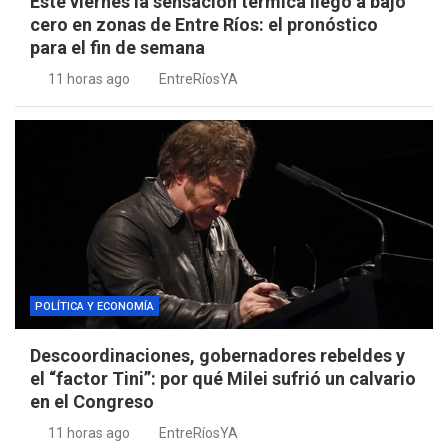
Este viernes la sensación térmica llegó a bajo
cero en zonas de Entre Ríos: el pronóstico
para el fin de semana
11 horas ago
EntreRíosYA
POLÍTICA Y ECONOMÍA
Descoordinaciones, gobernadores rebeldes y
el “factor Tini”: por qué Milei sufrió un calvario
en el Congreso
11 horas ago
EntreRíosYA