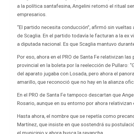
a la política santafesina, Angelini retomó el ritual s
empresarios.
“El partido necesita conducción”, afirmó sin vueltas
de Scaglia. En el partido todavía le facturan a la e
a diputada nacional. Es que Scaglia mantuvo durante
Por eso, ahora en el PRO de Santa Fe relativizan las 
provincial en la boleta por la reelección de Pullaro:
del aparato jugaba con Losada, pero ahora el panoram
amarillo, que reconoció que no hay en la alianza ofici
En el PRO de Santa Fe tampoco descartan que Angeli
Rosario, aunque en su entorno por ahora relativizan
Hasta ahora, el nombre que se repetía como precandi
Martínez, que insiste en que sostendrá su postulació
el municipio y ahora busca la revancha.