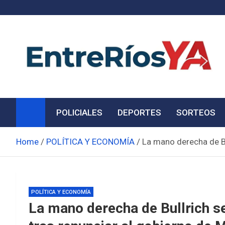
Skip
to
content
Noticias de Entre Ríos
Información de toda la provincia ahora
POLICIALES
DEPORTES
SORTEOS
Home
POLÍTICA Y ECONOMÍA
La mano derecha de Bul
POLÍTICA Y ECONOMÍA
La mano derecha de Bullrich se