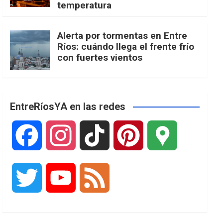
temperatura
Alerta por tormentas en Entre
Ríos: cuándo llega el frente frío
con fuertes vientos
EntreRíosYA en las redes
F
I
T
P
G
a
n
i
i
o
T
Y
F
c
s
k
n
o
w
o
e