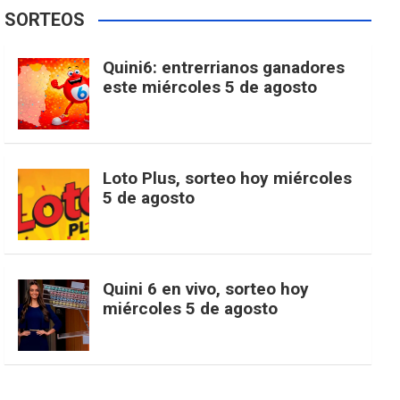
e
t
T
t
g
SORTEOS
i
u
e
b
a
o
e
l
Quini6: entrerrianos ganadores
t
T
d
este miércoles 5 de agosto
o
g
k
r
e
t
u
o
r
e
M
Loto Plus, sorteo hoy miércoles
e
b
5 de agosto
k
a
s
a
r
e
m
t
p
Quini 6 en vivo, sorteo hoy
miércoles 5 de agosto
s