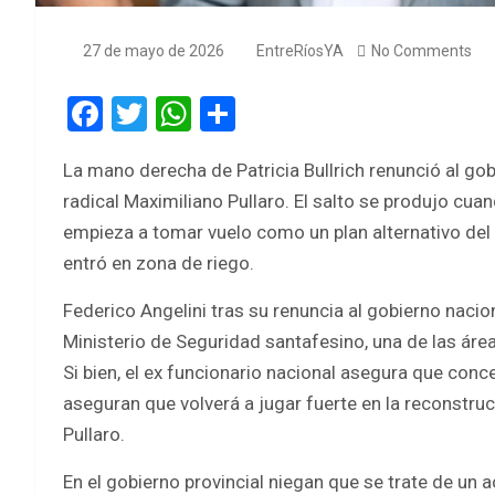
27 de mayo de 2026
EntreRíosYA
No Comments
F
T
W
S
a
wi
h
h
La mano derecha de Patricia Bullrich renunció al gob
ce
tt
at
ar
radical Maximiliano Pullaro. El salto se produjo cua
b
er
s
e
empieza a tomar vuelo como un plan alternativo del 
o
A
entró en zona de riego.
o
p
Federico Angelini tras su renuncia al gobierno nacio
k
p
Ministerio de Seguridad santafesino, una de las área
Si bien, el ex funcionario nacional asegura que conc
aseguran que volverá a jugar fuerte en la reconstrucc
Pullaro.
En el gobierno provincial niegan que se trate de un a