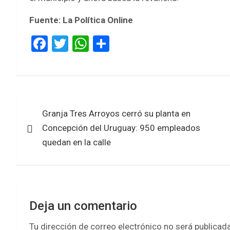
Fuente: La Política Online
F
T
W
S
a
wi
h
h
ce
tt
at
ar
b
er
s
e
Navegación
o
A
Granja Tres Arroyos cerró su planta en
de
o
p
Concepción del Uruguay: 950 empleados
k
p
entradas
quedan en la calle
Deja un comentario
Tu dirección de correo electrónico no será publicada