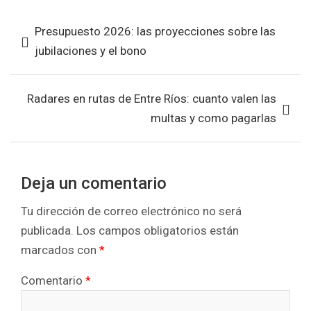
b
er
s
e
Navegación
Presupuesto 2026: las proyecciones sobre las
o
A
de
jubilaciones y el bono
o
p
entradas
k
p
Radares en rutas de Entre Ríos: cuanto valen las
multas y como pagarlas
Deja un comentario
Tu dirección de correo electrónico no será
publicada.
Los campos obligatorios están
marcados con
*
Comentario
*