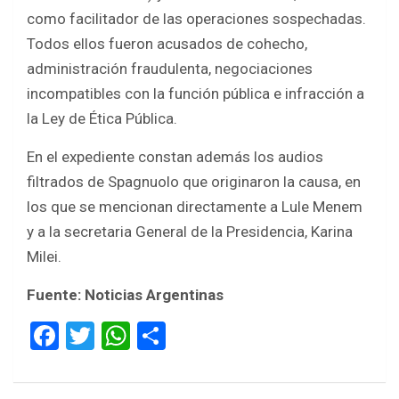
como facilitador de las operaciones sospechadas.
Todos ellos fueron acusados de cohecho,
administración fraudulenta, negociaciones
incompatibles con la función pública e infracción a
la Ley de Ética Pública.
En el expediente constan además los audios
filtrados de Spagnuolo que originaron la causa, en
los que se mencionan directamente a Lule Menem
y a la secretaria General de la Presidencia, Karina
Milei.
Fuente: Noticias Argentinas
F
T
W
S
a
wi
h
h
ce
tt
at
ar