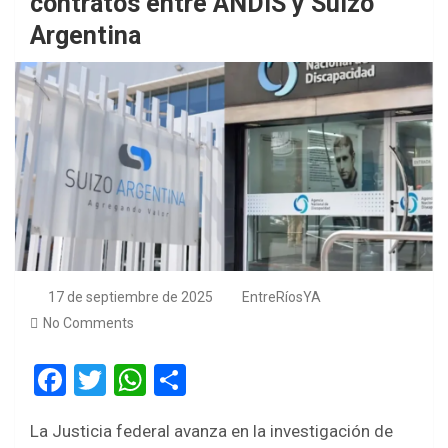
contratos entre ANDIS y Suizo
Argentina
17 de septiembre de 2025
EntreRíosYA
No Comments
F
T
W
S
a
wi
h
h
La Justicia federal avanza en la investigación de
ce
tt
at
ar