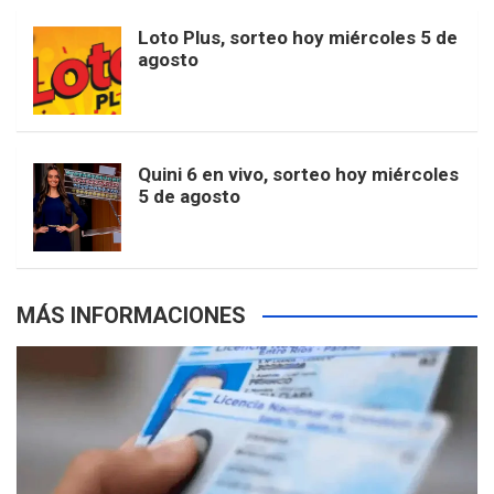
o
r
e
M
Loto Plus, sorteo hoy miércoles 5 de
e
b
agosto
k
a
s
a
r
e
m
t
p
Quini 6 en vivo, sorteo hoy miércoles
5 de agosto
s
MÁS INFORMACIONES