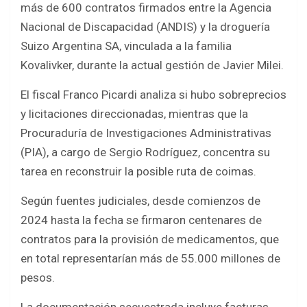
más de 600 contratos firmados entre la Agencia
b
er
s
e
Nacional de Discapacidad (ANDIS) y la droguería
o
A
Suizo Argentina SA, vinculada a la familia
o
p
Kovalivker, durante la actual gestión de Javier Milei.
k
p
El fiscal Franco Picardi analiza si hubo sobreprecios
y licitaciones direccionadas, mientras que la
Procuraduría de Investigaciones Administrativas
(PIA), a cargo de Sergio Rodríguez, concentra su
tarea en reconstruir la posible ruta de coimas.
Según fuentes judiciales, desde comienzos de
2024 hasta la fecha se firmaron centenares de
contratos para la provisión de medicamentos, que
en total representarían más de 55.000 millones de
pesos.