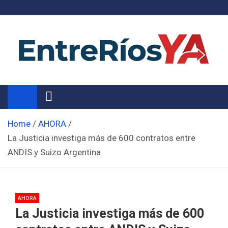
Skip
to
content
Noticias de Entre Ríos
Información de toda la provincia ahora
Home
AHORA
La Justicia investiga más de 600 contratos entre
ANDIS y Suizo Argentina
AHORA
La Justicia investiga más de 600