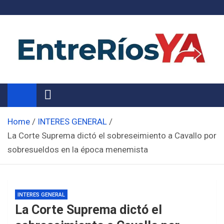
Skip
to
content
Noticias de Entre Ríos
Información de toda la provincia ahora
Home
INTERES GENERAL
La Corte Suprema dictó el sobreseimiento a Cavallo por
sobresueldos en la época menemista
INTERES GENERAL
La Corte Suprema dictó el