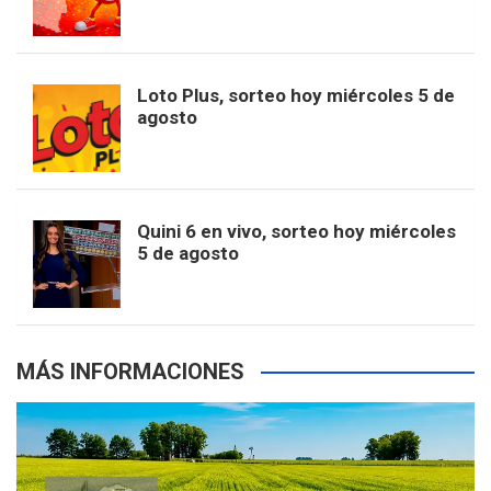
o
g
k
r
e
t
u
o
r
e
M
Loto Plus, sorteo hoy miércoles 5 de
e
b
agosto
k
a
s
a
r
e
m
t
p
Quini 6 en vivo, sorteo hoy miércoles
5 de agosto
s
MÁS INFORMACIONES