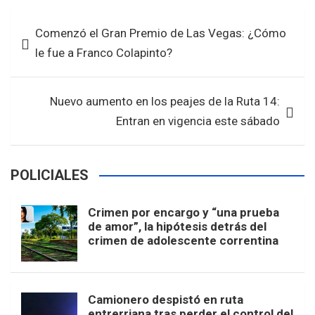
b
er
s
e
Navegación
Comenzó el Gran Premio de Las Vegas: ¿Cómo
o
A
de
le fue a Franco Colapinto?
o
p
entradas
k
p
Nuevo aumento en los peajes de la Ruta 14:
Entran en vigencia este sábado
POLICIALES
Crimen por encargo y “una prueba
de amor”, la hipótesis detrás del
crimen de adolescente correntina
Camionero despistó en ruta
entrerriana tras perder el control del