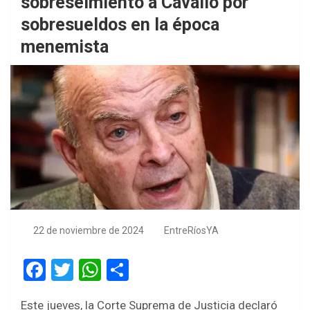
sobreseimiento a Cavallo por
sobresueldos en la época
menemista
22 de noviembre de 2024
EntreRíosYA
F
T
W
S
a
wi
h
h
Este jueves, la Corte Suprema de Justicia declaró