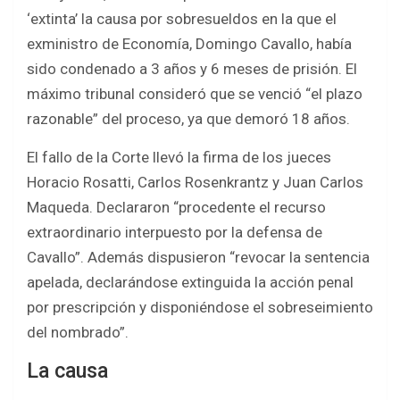
ce
tt
at
ar
‘extinta’ la causa por sobresueldos en la que el
b
er
s
e
exministro de Economía, Domingo Cavallo, había
o
A
sido condenado a 3 años y 6 meses de prisión. El
o
p
máximo tribunal consideró que se venció “el plazo
k
p
razonable” del proceso, ya que demoró 18 años.
El fallo de la Corte llevó la firma de los jueces
Horacio Rosatti, Carlos Rosenkrantz y Juan Carlos
Maqueda. Declararon “procedente el recurso
extraordinario interpuesto por la defensa de
Cavallo”. Además dispusieron “revocar la sentencia
apelada, declarándose extinguida la acción penal
por prescripción y disponiéndose el sobreseimiento
del nombrado”.
La causa