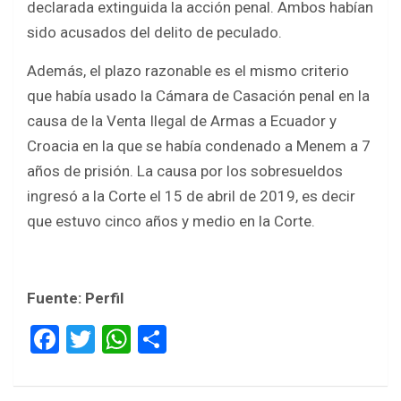
declarada extinguida la acción penal. Ambos habían
sido acusados del delito de peculado.
Además, el plazo razonable es el mismo criterio
que había usado la Cámara de Casación penal en la
causa de la Venta Ilegal de Armas a Ecuador y
Croacia en la que se había condenado a Menem a 7
años de prisión. La causa por los sobresueldos
ingresó a la Corte el 15 de abril de 2019, es decir
que estuvo cinco años y medio en la Corte.
Fuente: Perfil
F
T
W
S
a
wi
h
h
ce
tt
at
ar