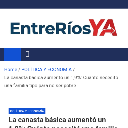
Skip
to
content
Noticias de Entre Ríos
Información de toda la provincia ahora
Home
POLÍTICA Y ECONOMÍA
La canasta básica aumentó un 1,9%: Cuánto necesitó
una familia tipo para no ser pobre
POLÍTICA Y ECONOMÍA
La canasta básica aumentó un