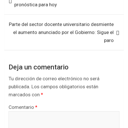
o
A
de
pronóstica para hoy
o
p
entradas
k
p
Parte del sector docente universitario desmiente
el aumento anunciado por el Gobierno: Sigue el
paro
Deja un comentario
Tu dirección de correo electrónico no será
publicada.
Los campos obligatorios están
marcados con
*
Comentario
*