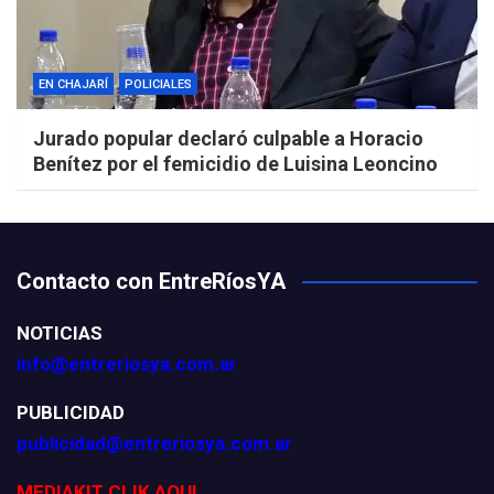
EN CHAJARÍ
POLICIALES
Jurado popular declaró culpable a Horacio
Benítez por el femicidio de Luisina Leoncino
Contacto con EntreRíosYA
NOTICIAS
info@entreriosya.com.ar
PUBLICIDAD
publicidad@entreriosya.com.ar
MEDIAKIT CLIK AQUI