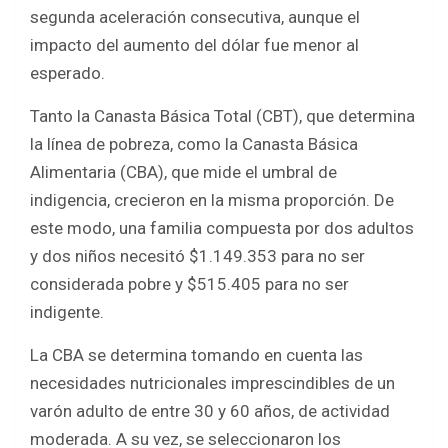
b
er
s
e
segunda aceleración consecutiva, aunque el
o
A
impacto del aumento del dólar fue menor al
o
p
esperado.
k
p
Tanto la Canasta Básica Total (CBT), que determina
la línea de pobreza, como la Canasta Básica
Alimentaria (CBA), que mide el umbral de
indigencia, crecieron en la misma proporción. De
este modo, una familia compuesta por dos adultos
y dos niños necesitó $1.149.353 para no ser
considerada pobre y $515.405 para no ser
indigente.
La CBA se determina tomando en cuenta las
necesidades nutricionales imprescindibles de un
varón adulto de entre 30 y 60 años, de actividad
moderada. A su vez, se seleccionaron los