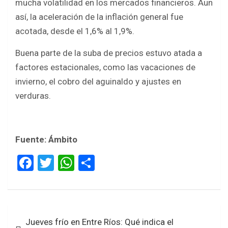
mucha volatilidad en los mercados financieros. Aun
así, la aceleración de la inflación general fue
acotada, desde el 1,6% al 1,9%.
Buena parte de la suba de precios estuvo atada a
factores estacionales, como las vacaciones de
invierno, el cobro del aguinaldo y ajustes en
verduras.
Fuente: Ámbito
F
T
W
S
a
wi
h
h
ce
tt
at
ar
b
er
s
e
Navegación
Jueves frío en Entre Ríos: Qué indica el