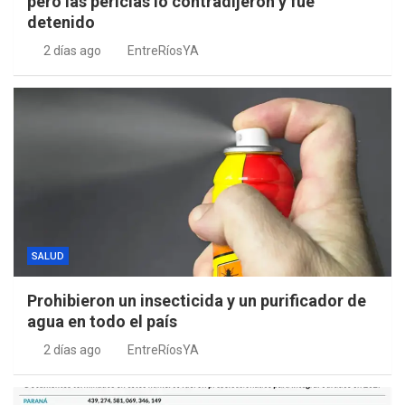
pero las pericias lo contradijeron y fue
detenido
2 días ago
EntreRíosYA
SALUD
Prohibieron un insecticida y un purificador de
agua en todo el país
2 días ago
EntreRíosYA