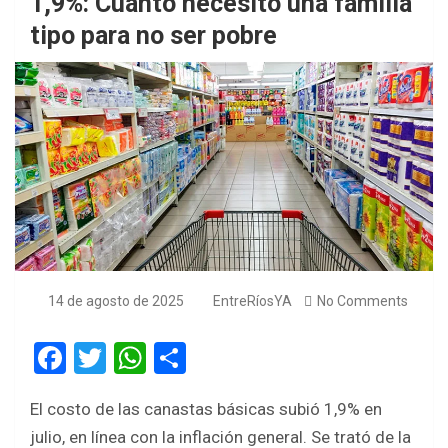
1,9%: Cuánto necesitó una familia
tipo para no ser pobre
14 de agosto de 2025
EntreRíosYA
No Comments
F
T
W
S
a
wi
h
h
El costo de las canastas básicas subió 1,9% en
ce
tt
at
ar
julio, en línea con la inflación general. Se trató de la