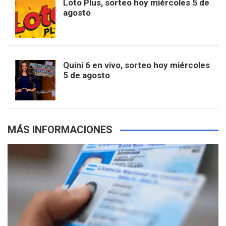
Loto Plus, sorteo hoy miércoles 5 de
e
b
agosto
k
a
s
a
r
e
m
t
p
Quini 6 en vivo, sorteo hoy miércoles
5 de agosto
s
MÁS INFORMACIONES