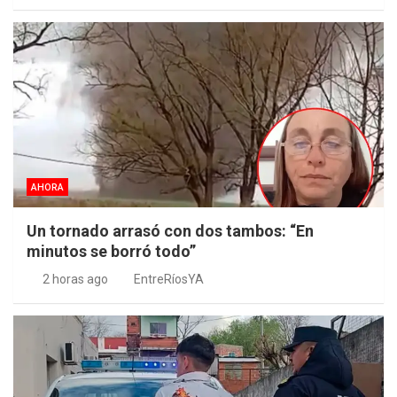
AHORA
Un tornado arrasó con dos tambos: “En
minutos se borró todo”
2 horas ago
EntreRíosYA