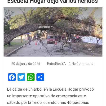
Escuela Hogar dejó varios heridos
20 de junio de 2026
EntreRíosYA
No Comments
F
T
W
S
a
wi
h
h
La caída de un árbol en la Escuela Hogar provocó
ce
tt
at
ar
un importante operativo de emergencia este
b
er
s
e
sábado por la tarde, cuando unas 40 personas