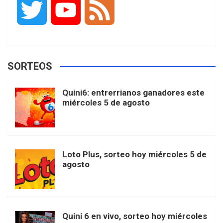
T
Y
F
c
s
k
n
o
w
o
e
e
t
T
t
g
SORTEOS
i
u
e
b
a
o
e
l
Quini6: entrerrianos ganadores este
t
T
d
miércoles 5 de agosto
o
g
k
r
e
t
u
o
r
e
M
Loto Plus, sorteo hoy miércoles 5 de
e
b
agosto
k
a
s
a
r
e
m
t
p
Quini 6 en vivo, sorteo hoy miércoles