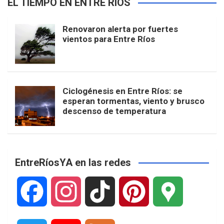
EL TIEMPO EN ENTRE RÍOS
Renovaron alerta por fuertes
vientos para Entre Ríos
Ciclogénesis en Entre Ríos: se
esperan tormentas, viento y brusco
descenso de temperatura
EntreRíosYA en las redes
F
I
T
P
G
a
n
i
i
o