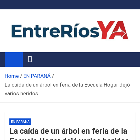
Skip
to
content
Noticias de Entre Ríos
Información de toda la provincia ahora
Home
EN PARANÁ
La caída de un árbol en feria de la Escuela Hogar dejó
varios heridos
EN PARANÁ
La caída de un árbol en feria de la