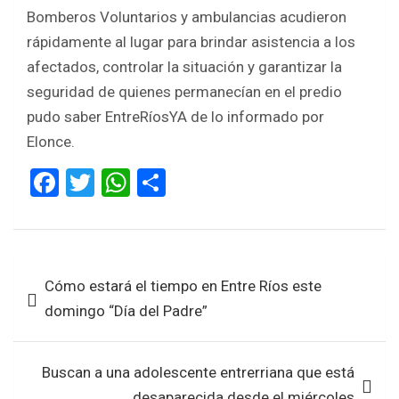
Bomberos Voluntarios y ambulancias acudieron
rápidamente al lugar para brindar asistencia a los
afectados, controlar la situación y garantizar la
seguridad de quienes permanecían en el predio
pudo saber EntreRíosYA de lo informado por
Elonce.
F
T
W
S
a
wi
h
h
ce
tt
at
ar
b
er
s
e
Navegación
Cómo estará el tiempo en Entre Ríos este
o
A
de
domingo “Día del Padre”
o
p
entradas
k
p
Buscan a una adolescente entrerriana que está
desaparecida desde el miércoles