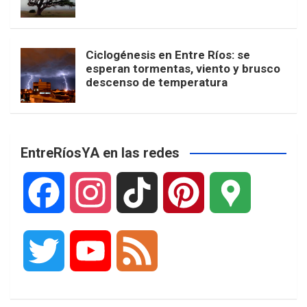
Ciclogénesis en Entre Ríos: se
esperan tormentas, viento y brusco
descenso de temperatura
EntreRíosYA en las redes
F
I
T
P
G
a
n
i
i
o
T
Y
F
c
s
k
n
o
w
o
e