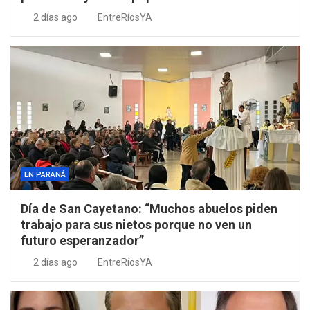
2 días ago
EntreRíosYA
EN PARANÁ
Día de San Cayetano: “Muchos abuelos piden
trabajo para sus nietos porque no ven un
futuro esperanzador”
2 días ago
EntreRíosYA