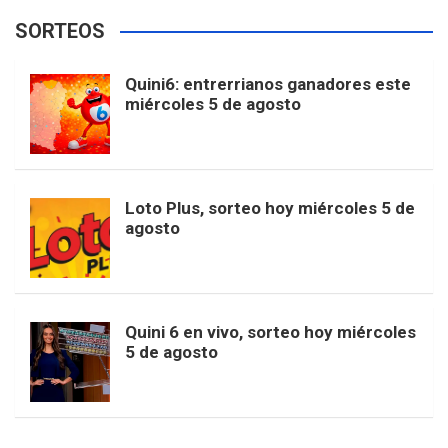
e
t
T
t
g
SORTEOS
i
u
e
b
a
o
e
l
Quini6: entrerrianos ganadores este
t
T
d
miércoles 5 de agosto
o
g
k
r
e
t
u
o
r
e
M
Loto Plus, sorteo hoy miércoles 5 de
e
b
agosto
k
a
s
a
r
e
m
t
p
Quini 6 en vivo, sorteo hoy miércoles
5 de agosto
s