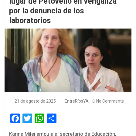
lugar de Petovello en venganza
por la denuncia de los
laboratorios
21 de agosto de 2025
EntreRíosYA
No Comments
F
T
W
S
a
wi
h
h
Karina Milei empuja al secretario de Educación,