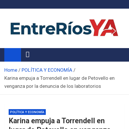
Skip
to
content
Noticias de Entre Ríos
Información de toda la provincia ahora
Home
POLÍTICA Y ECONOMÍA
Karina empuja a Torrendell en lugar de Petovello en
venganza por la denuncia de los laboratorios
POLÍTICA Y ECONOMÍA
Karina empuja a Torrendell en