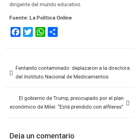
dirigente del mundo educativo.
Fuente: La Política Online
F
T
W
S
a
wi
h
h
ce
tt
at
ar
b
er
s
e
Navegación
Fentanilo contaminado: deplazaron a la directora
o
A
de
del Instituto Nacional de Medicamentos
o
p
entradas
k
p
El gobierno de Trump, preocupado por el plan
económico de Milei: “Está prendido con alfileres”
Deja un comentario