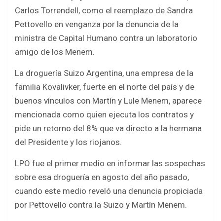
ce
tt
at
ar
Carlos Torrendell, como el reemplazo de Sandra
b
er
s
e
Pettovello en venganza por la denuncia de la
o
A
ministra de Capital Humano contra un laboratorio
o
p
amigo de los Menem.
k
p
La droguería Suizo Argentina, una empresa de la
familia Kovalivker, fuerte en el norte del país y de
buenos vínculos con Martín y Lule Menem, aparece
mencionada como quien ejecuta los contratos y
pide un retorno del 8% que va directo a la hermana
del Presidente y los riojanos.
LPO fue el primer medio en informar las sospechas
sobre esa droguería en agosto del año pasado,
cuando este medio reveló una denuncia propiciada
por Pettovello contra la Suizo y Martín Menem.