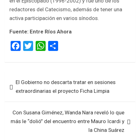
en el Episcopado (1996-2002) y fue uno de los
redactores del Catecismo, además de tener una
activa participación en varios sínodos.
Fuente: Entre Ríos Ahora
F
T
W
S
a
wi
h
h
ce
tt
at
ar
b
er
s
e
Navegación
El Gobierno no descarta tratar en sesiones
o
A
de
extraordinarias el proyecto Ficha Limpia
o
p
entradas
k
p
Con Susana Giménez, Wanda Nara reveló lo que
más le “dolió” del encuentro entre Mauro Icardi y
la China Suárez