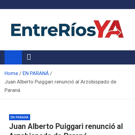
Skip
to
content
Noticias de Entre Ríos
Información de toda la provincia ahora
Home
EN PARANÁ
Juan Alberto Puiggari renunció al Arzobispado de
Paraná
EN PARANÁ
Juan Alberto Puiggari renunció al