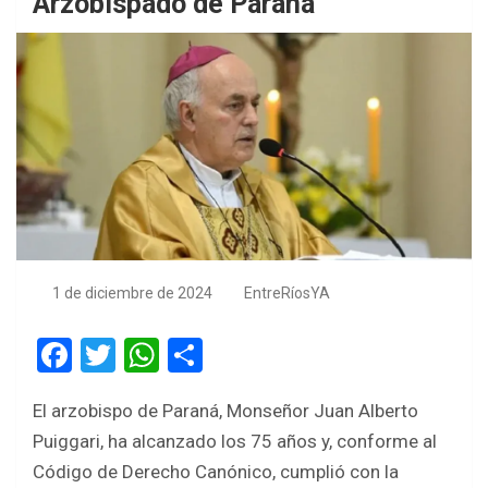
Arzobispado de Paraná
1 de diciembre de 2024
EntreRíosYA
F
T
W
S
a
wi
h
h
El arzobispo de Paraná, Monseñor Juan Alberto
ce
tt
at
ar
Puiggari, ha alcanzado los 75 años y, conforme al
b
er
s
e
Código de Derecho Canónico, cumplió con la