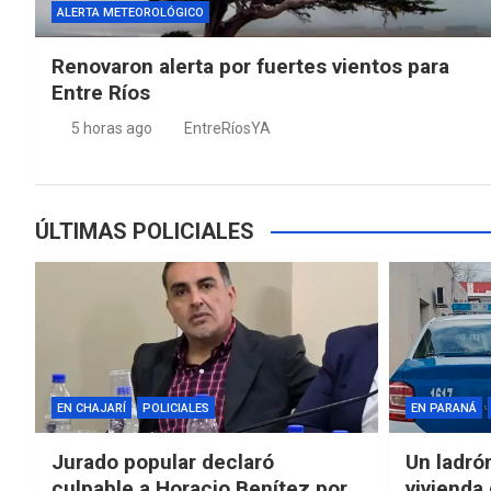
ALERTA METEOROLÓGICO
Renovaron alerta por fuertes vientos para
Entre Ríos
5 horas ago
EntreRíosYA
ÚLTIMAS POLICIALES
EN CHAJARÍ
POLICIALES
EN PARANÁ
Jurado popular declaró
Un ladró
culpable a Horacio Benítez por
vivienda