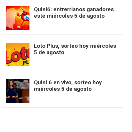
c
s
k
n
o
w
o
e
Quini6: entrerrianos ganadores
este miércoles 5 de agosto
e
t
T
t
g
i
u
e
b
a
o
e
l
t
T
d
Loto Plus, sorteo hoy miércoles
5 de agosto
o
g
k
r
e
t
u
o
r
e
M
e
b
Quini 6 en vivo, sorteo hoy
miércoles 5 de agosto
k
a
s
a
r
e
m
t
p
s