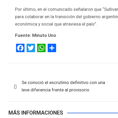
Por último, en el comunicado señalaron que “Sulliva
para colaborar en la transición del gobierno argentin
económica y social que atraviesa el país”.
Fuente: Minuto Uno
F
T
W
S
a
w
h
h
c
i
a
a
Navegación
e
t
t
r
Se conoció el escrutinio definitivo con una
de
b
t
s
e
leve diferencia frente al provisorio
entradas
o
e
A
o
r
p
MÁS INFORMACIONES
k
p