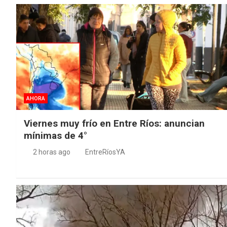
AHORA
Viernes muy frío en Entre Ríos: anuncian
mínimas de 4°
2 horas ago
EntreRíosYA