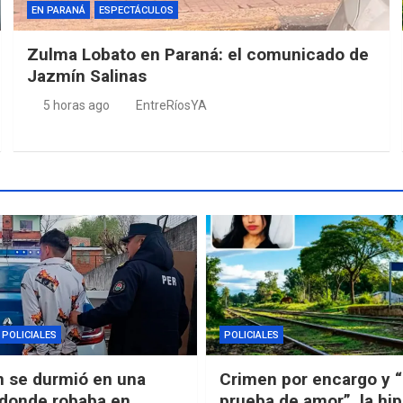
EN PARANÁ
ESPECTÁCULOS
Zulma Lobato en Paraná: el comunicado de
Jazmín Salinas
5 horas ago
EntreRíosYA
POLICIALES
POLICIALES
n se durmió en una
Crimen por encargo y 
 donde robaba en
prueba de amor”, la hip