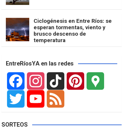
Ciclogénesis en Entre Ríos: se
esperan tormentas, viento y
brusco descenso de
temperatura
EntreRíosYA en las redes
F
I
T
P
G
a
n
i
i
o
T
Y
F
SORTEOS