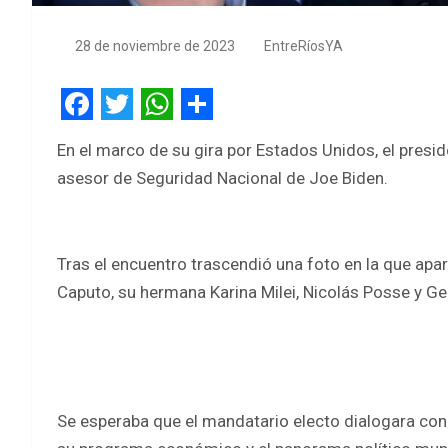
28 de noviembre de 2023
EntreRíosYA
F
T
W
S
En el marco de su gira por Estados Unidos, el preside
a
w
h
h
asesor de Seguridad Nacional de Joe Biden.
c
i
a
a
e
t
t
r
b
t
s
e
Tras el encuentro trascendió una foto en la que apare
o
e
A
Caputo, su hermana Karina Milei, Nicolás Posse y Ge
o
r
p
k
p
Se esperaba que el mandatario electo dialogara con