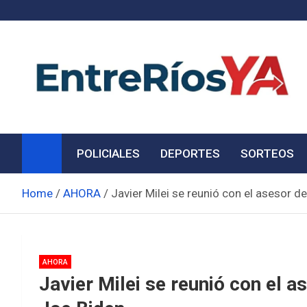
Skip
to
content
Noticias de Entre Ríos
Información de toda la provincia ahora
POLICIALES
DEPORTES
SORTEOS
Home
AHORA
Javier Milei se reunió con el asesor 
AHORA
Javier Milei se reunió con el 