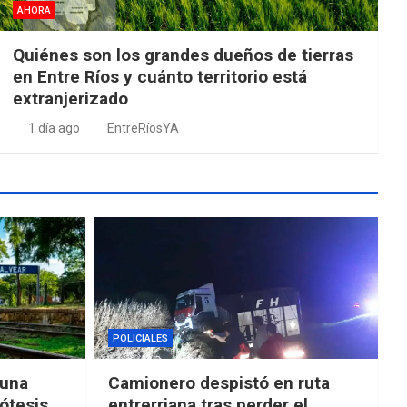
AHORA
Quiénes son los grandes dueños de tierras
en Entre Ríos y cuánto territorio está
extranjerizado
1 día ago
EntreRíosYA
POLICIALES
“una
Camionero despistó en ruta
ótesis
entrerriana tras perder el