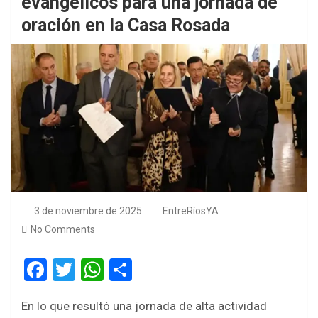
evangélicos para una jornada de
oración en la Casa Rosada
3 de noviembre de 2025
EntreRíosYA
No Comments
F
T
W
S
a
wi
h
h
En lo que resultó una jornada de alta actividad
ce
tt
at
ar