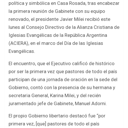
política y simbólica en Casa Rosada, tras encabezar
b
er
s
e
la primera reunión de Gabinete con su equipo
o
A
renovado, el presidente Javier Milei recibió este
o
p
lunes al Consejo Directivo de la Alianza Cristiana de
k
p
Iglesias Evangélicas de la República Argentina
(ACIERA), en el marco del Día de las Iglesias
Evangélicas.
El encuentro, que el Ejecutivo calificó de histórico
por ser la primera vez que pastores de todo el país
participan de una jornada de oración en la sede del
Gobierno, contó con la presencia de su hermana y
secretaria General, Karina Milei, y del recién
juramentado jefe de Gabinete, Manuel Adorni.
El propio Gobierno libertario destacó fue “por
primera vez, [que] pastores de todo el país