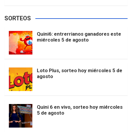
w
o
e
e
t
T
t
g
SORTEOS
i
u
e
b
a
o
e
l
Quini6: entrerrianos ganadores este
t
T
d
miércoles 5 de agosto
o
g
k
r
e
t
u
o
r
e
M
Loto Plus, sorteo hoy miércoles 5 de
e
b
agosto
k
a
s
a
r
e
m
t
p
Quini 6 en vivo, sorteo hoy miércoles
5 de agosto
s