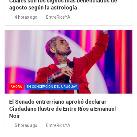
Cuales son los signos más beneficiados de
agosto según la astrología
4 horas ago
EntreRíosYA
AHORA
EN CONCEPCIÓN DEL URUGUAY
El Senado entrerriano aprobó declarar
Ciudadano Ilustre de Entre Ríos a Emanuel
Noir
5 horas ago
EntreRíosYA