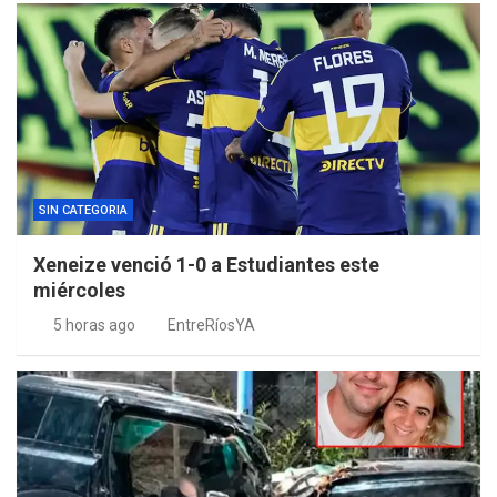
SIN CATEGORIA
Xeneize venció 1-0 a Estudiantes este
miércoles
5 horas ago
EntreRíosYA