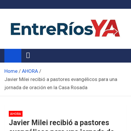
Skip
to
content
Noticias de Entre Ríos
Información de toda la provincia ahora
Home
AHORA
Javier Milei recibió a pastores evangélicos para una
jornada de oración en la Casa Rosada
AHORA
Javier Milei recibió a pastores