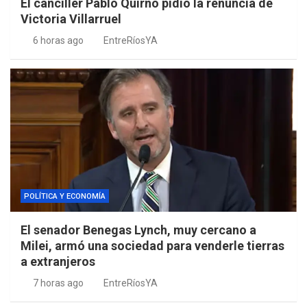
El canciller Pablo Quirno pidió la renuncia de
Victoria Villarruel
6 horas ago
EntreRíosYA
POLÍTICA Y ECONOMÍA
El senador Benegas Lynch, muy cercano a
Milei, armó una sociedad para venderle tierras
a extranjeros
7 horas ago
EntreRíosYA