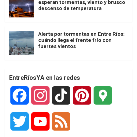
esperan tormentas, viento y brusco
descenso de temperatura
Alerta por tormentas en Entre Ríos:
cuándo llega el frente frío con
fuertes vientos
EntreRíosYA en las redes
F
I
T
P
G
a
n
i
i
o
T
Y
F
c
s
k
n
o