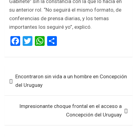
Gabinete” sin la constancia con la que lo hacía en
su anterior rol. “No seguirá el mismo formato, de
conferencias de prensa diarias, y los temas
importantes los seguiré yo”, explicó.
F
T
W
S
a
wi
h
h
ce
tt
at
ar
b
er
s
e
Navegación
Encontraron sin vida a un hombre en Concepción
o
A
de
del Uruguay
o
p
entradas
k
p
Impresionante choque frontal en el acceso a
Concepción del Uruguay