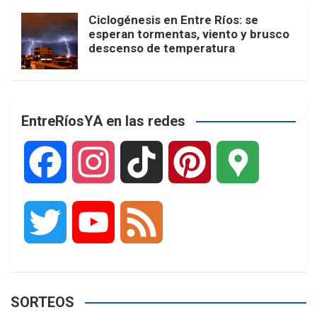
Ciclogénesis en Entre Ríos: se
esperan tormentas, viento y brusco
descenso de temperatura
EntreRíosYA en las redes
F
I
T
P
G
a
n
i
i
o
T
Y
F
c
s
k
n
o
w
o
e
e
t
T
t
g
SORTEOS
i
u
e