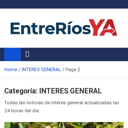
Skip
to
content
Noticias de Entre Ríos
Información de toda la provincia ahora
Home
INTERES GENERAL
Page 2
Categoría:
INTERES GENERAL
Todas las noticias de interés general actualizadas las
24 horas del dia