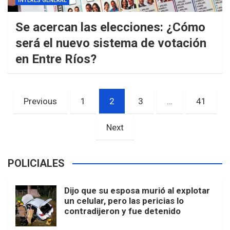
INTERES GENERAL
Se acercan las elecciones: ¿Cómo
será el nuevo sistema de votación
en Entre Ríos?
Paginación
Previous
1
2
3
…
41
de
entradas
Next
POLICIALES
Dijo que su esposa murió al explotar
un celular, pero las pericias lo
contradijeron y fue detenido