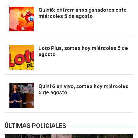
b
a
o
e
l
Quini6: entrerrianos ganadores este
t
T
d
miércoles 5 de agosto
o
g
k
r
e
t
u
o
r
e
M
Loto Plus, sorteo hoy miércoles 5 de
e
b
agosto
k
a
s
a
r
e
m
t
p
Quini 6 en vivo, sorteo hoy miércoles
5 de agosto
s
ÚLTIMAS POLICIALES