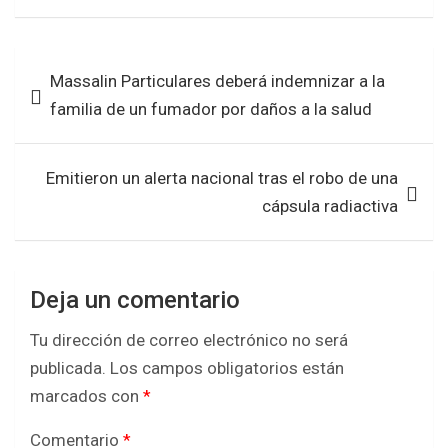
F
T
W
S
a
w
h
h
Navegación
c
i
a
a
Massalin Particulares deberá indemnizar a la
de
e
t
t
r
familia de un fumador por daños a la salud
entradas
b
t
s
e
o
e
A
Emitieron un alerta nacional tras el robo de una
o
r
p
cápsula radiactiva
k
p
Deja un comentario
Tu dirección de correo electrónico no será
publicada.
Los campos obligatorios están
marcados con
*
Comentario
*