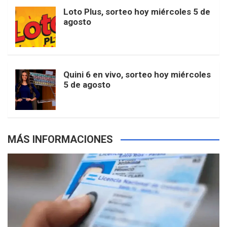
Loto Plus, sorteo hoy miércoles 5 de
agosto
o
g
k
r
e
t
u
o
r
e
M
e
b
Quini 6 en vivo, sorteo hoy miércoles
5 de agosto
k
a
s
a
r
e
m
t
p
MÁS INFORMACIONES
s