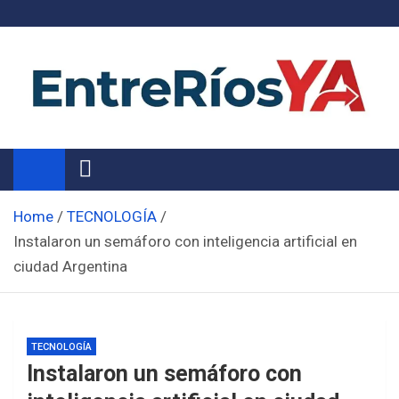
Skip
to
content
Noticias de Entre Ríos
Información de toda la provincia ahora
Home
TECNOLOGÍA
Instalaron un semáforo con inteligencia artificial en
ciudad Argentina
TECNOLOGÍA
Instalaron un semáforo con