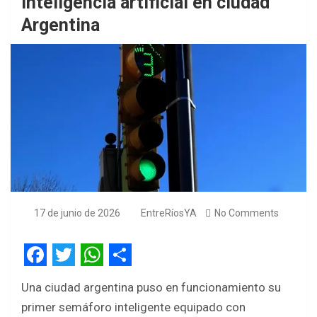
inteligencia artificial en ciudad
Argentina
17 de junio de 2026
EntreRíosYA
No Comments
F
T
W
S
Una ciudad argentina puso en funcionamiento su
a
w
h
h
primer semáforo inteligente equipado con