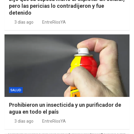
pero las pericias lo contradijeron y fue
detenido
3 días ago
EntreRíosYA
SALUD
Prohibieron un insecticida y un purificador de
agua en todo el país
3 días ago
EntreRíosYA