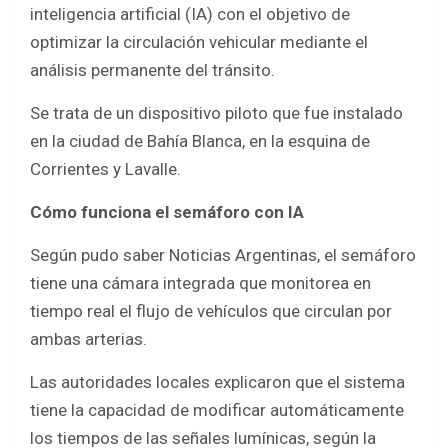
c
i
a
a
inteligencia artificial (IA) con el objetivo de
e
t
t
r
optimizar la circulación vehicular mediante el
b
t
s
e
análisis permanente del tránsito.
o
e
A
Se trata de un dispositivo piloto que fue instalado
o
r
p
en la ciudad de Bahía Blanca, en la esquina de
k
p
Corrientes y Lavalle.
Cómo funciona el semáforo con IA
Según pudo saber Noticias Argentinas, el semáforo
tiene una cámara integrada que monitorea en
tiempo real el flujo de vehículos que circulan por
ambas arterias.
Las autoridades locales explicaron que el sistema
tiene la capacidad de modificar automáticamente
los tiempos de las señales lumínicas, según la