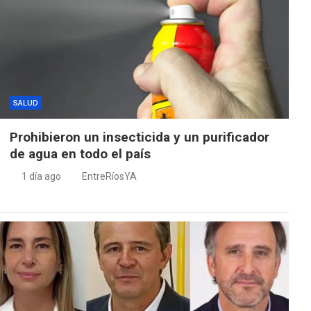
SALUD
Prohibieron un insecticida y un purificador
de agua en todo el país
1 día ago
EntreRíosYA