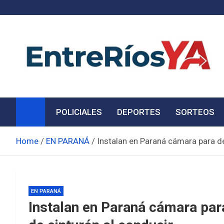
Skip
to
content
Noticias de Entre Ríos
Información de toda la provincia ahora
POLICIALES
DEPORTES
SORTEOS
Home
EN PARANÁ
Instalan en Paraná cámara para det
EN PARANÁ
Instalan en Paraná cámara para