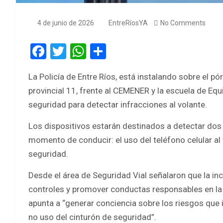
4 de junio de 2026
EntreRíosYA
No Comments
F
T
W
S
a
wi
h
h
La Policía de Entre Ríos, está instalando sobre el pó
ce
tt
at
ar
provincial 11, frente al CEMENER y la escuela de Eq
b
er
s
e
seguridad para detectar infracciones al volante.
o
A
Los dispositivos estarán destinados a detectar dos 
o
p
momento de conducir: el uso del teléfono celular al v
k
p
seguridad.
Desde el área de Seguridad Vial señalaron que la in
controles y promover conductas responsables en la 
apunta a “generar conciencia sobre los riesgos que 
no uso del cinturón de seguridad”.