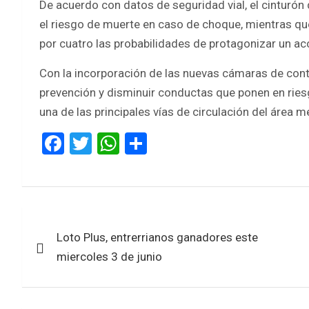
De acuerdo con datos de seguridad vial, el cinturón
el riesgo de muerte en caso de choque, mientras que 
por cuatro las probabilidades de protagonizar un ac
Con la incorporación de las nuevas cámaras de contro
prevención y disminuir conductas que ponen en ries
una de las principales vías de circulación del área m
F
T
W
S
a
wi
h
h
ce
tt
at
ar
b
er
s
e
Navegación
o
A
Loto Plus, entrerrianos ganadores este
de
o
p
miercoles 3 de junio
k
p
entradas