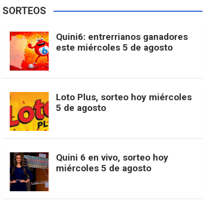
e
t
T
t
g
SORTEOS
i
u
e
b
a
o
e
l
Quini6: entrerrianos ganadores
t
T
d
este miércoles 5 de agosto
o
g
k
r
e
t
u
o
r
e
M
Loto Plus, sorteo hoy miércoles
e
b
5 de agosto
k
a
s
a
r
e
m
t
p
Quini 6 en vivo, sorteo hoy
miércoles 5 de agosto
s