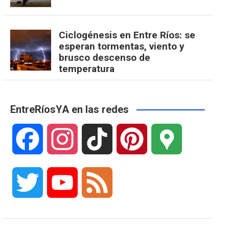
Ciclogénesis en Entre Ríos: se
esperan tormentas, viento y
brusco descenso de
temperatura
EntreRíosYA en las redes
F
I
T
P
G
a
n
i
i
o
T
Y
F
c
s
k
n
o
w
o
e