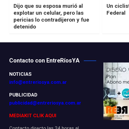
Dijo que su esposa murió al
Un ciclis
explotar un celular, pero las
Federal
pericias lo contradijeron y fue
detenido
Contacto con EntreRíosYA
NOTICIAS
info@entreriosya.com.ar
PUBLICIDAD
publicidad@entreriosya.com.ar
MEDIAKIT CLIK AQUI
Contacto directo las 24 horas al