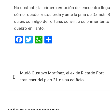
No obstante, la primera emoción del encuentro llegar
córner desde la izquierda y ante la pifia de Damián 
quien, con algo de fortuna, convirtió su primer tanto
quebró en llanto.
F
T
W
S
a
wi
h
h
ce
tt
at
ar
b
er
s
e
Navegación
o
A
Murió Gustavo Martínez, el ex de Ricardo Fort
de
o
p
tras caer del piso 21 de su edificio
k
p
entradas