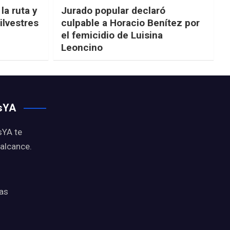
la ruta y
Jurado popular declaró
ilvestres
culpable a Horacio Benítez por
el femicidio de Luisina
Leoncino
osYA
sYA te
 alcance.
ias