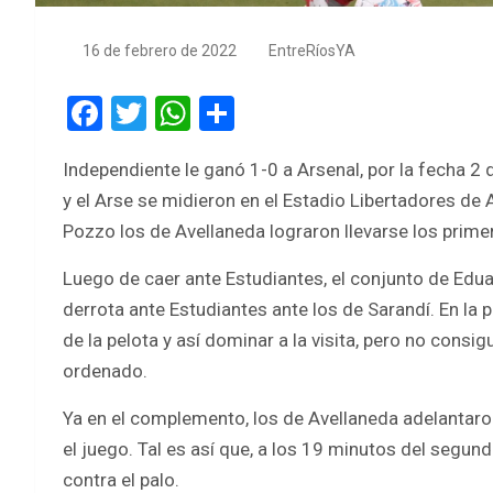
16 de febrero de 2022
EntreRíosYA
F
T
W
S
a
wi
h
h
Independiente le ganó 1-0 a Arsenal, por la fecha 2 
ce
tt
at
ar
y el Arse se midieron en el Estadio Libertadores de
b
er
s
e
Pozzo los de Avellaneda lograron llevarse los prim
o
A
Luego de caer ante Estudiantes, el conjunto de Edu
o
p
derrota ante Estudiantes ante los de Sarandí. En la 
k
p
de la pelota y así dominar a la visita, pero no consi
ordenado.
Ya en el complemento, los de Avellaneda adelantaro
el juego. Tal es así que, a los 19 minutos del segu
contra el palo.