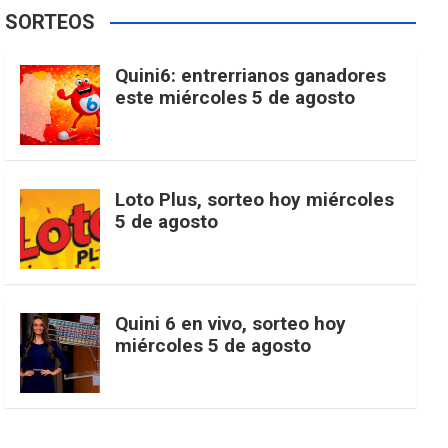
e
t
T
t
g
SORTEOS
i
u
e
b
a
o
e
l
Quini6: entrerrianos ganadores
t
T
d
este miércoles 5 de agosto
o
g
k
r
e
t
u
o
r
e
M
Loto Plus, sorteo hoy miércoles
e
b
5 de agosto
k
a
s
a
r
e
m
t
p
Quini 6 en vivo, sorteo hoy
miércoles 5 de agosto
s