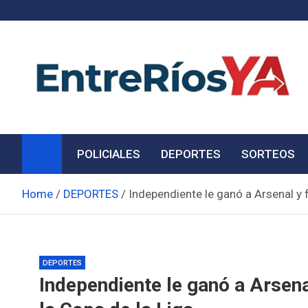
Skip
to
content
Noticias de Entre Ríos
Información de toda la provincia ahora
POLICIALES
DEPORTES
SORTEOS
Home
DEPORTES
Independiente le ganó a Arsenal y 
DEPORTES
Independiente le ganó a Arsena