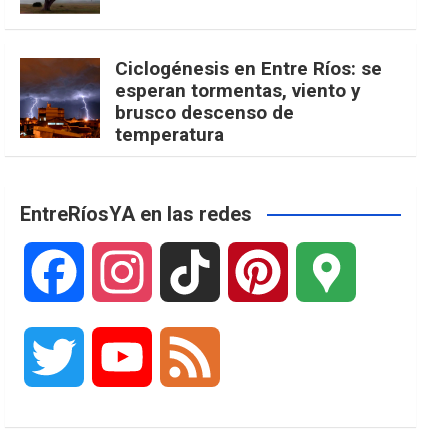
Ciclogénesis en Entre Ríos: se
esperan tormentas, viento y
brusco descenso de
temperatura
EntreRíosYA en las redes
F
I
T
P
G
a
n
i
i
o
T
Y
F
c
s
k
n
o
w
o
e