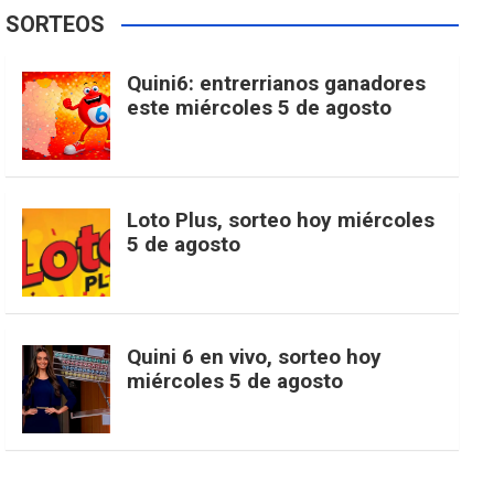
e
t
T
t
g
SORTEOS
i
u
e
b
a
o
e
l
Quini6: entrerrianos ganadores
t
T
d
este miércoles 5 de agosto
o
g
k
r
e
t
u
o
r
e
M
Loto Plus, sorteo hoy miércoles
e
b
5 de agosto
k
a
s
a
r
e
m
t
p
Quini 6 en vivo, sorteo hoy
miércoles 5 de agosto
s