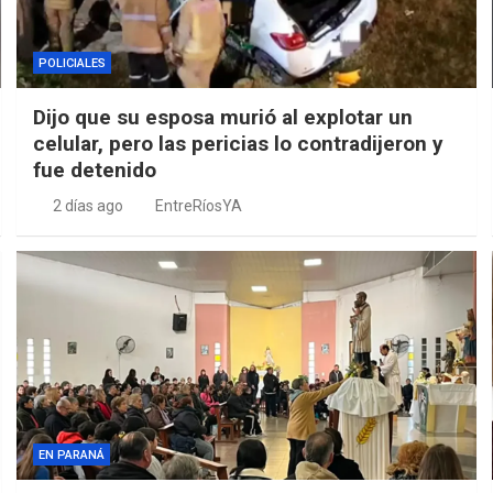
POLICIALES
Dijo que su esposa murió al explotar un
celular, pero las pericias lo contradijeron y
fue detenido
2 días ago
EntreRíosYA
EN PARANÁ