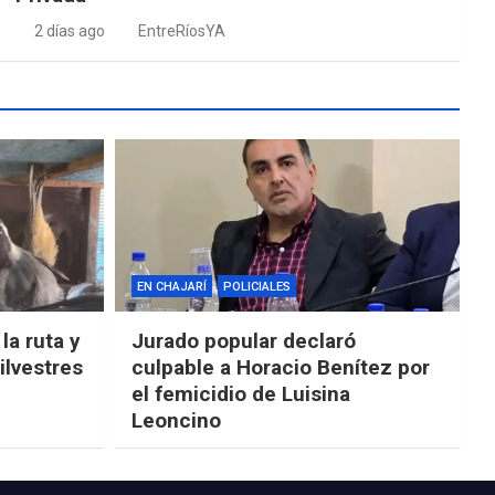
2 días ago
EntreRíosYA
EN CHAJARÍ
POLICIALES
la ruta y
Jurado popular declaró
ilvestres
culpable a Horacio Benítez por
el femicidio de Luisina
Leoncino