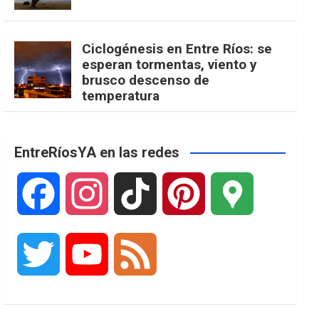
Ciclogénesis en Entre Ríos: se
esperan tormentas, viento y
brusco descenso de
temperatura
EntreRíosYA en las redes
F
I
T
P
G
a
n
i
i
o
T
Y
F
c
s
k
n
o
w
o
e