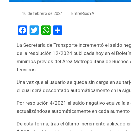
16 de febrero de 2024
EntreRíosYA
F
T
W
S
a
wi
h
h
La Secretaría de Transporte incrementó el saldo neg
ce
tt
at
ar
de la resolución 12/2024 publicada hoy en el Boletí
b
er
s
e
mínimos previos del Área Metropolitana de Buenos A
o
A
técnicos.
o
p
Una vez que el usuario se queda sin carga en su tarj
k
p
el cual será descontado automáticamente en la sigui
Por resolución 4/2021 el saldo negativo equivalía a
actualizándose automáticamente en cada aumento d
De esta forma, tras el último incremento aplicado en