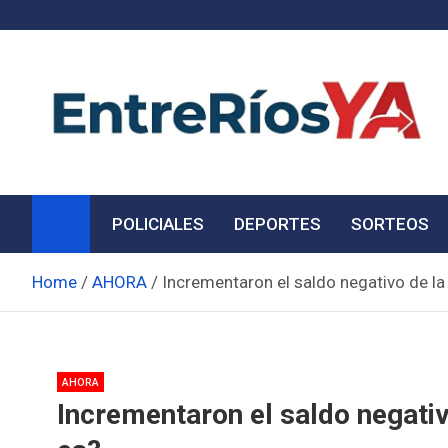
Skip
to
content
Noticias de Entre Ríos
Información de toda la provincia ahora
POLICIALES
DEPORTES
SORTEOS
Home
AHORA
Incrementaron el saldo negativo de la
AHORA
Incrementaron el saldo negativ