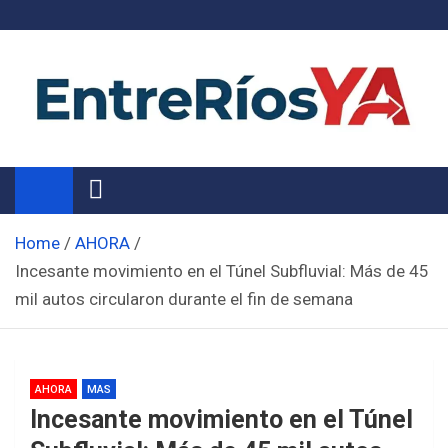
Skip
to
content
Noticias de Entre Ríos
Información de toda la provincia ahora
Home
AHORA
Incesante movimiento en el Túnel Subfluvial: Más de 45
mil autos circularon durante el fin de semana
AHORA
MAS
Incesante movimiento en el Túnel