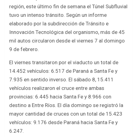
ce
tt
at
ar
región, este último fin de semana el Túnel Subfluvial
b
er
s
e
tuvo un intenso tránsito. Según un informe
o
A
elaborado por la subdirección de Tránsito e
o
p
Innovación Tecnológica del organismo, más de 45
k
p
mil autos circularon desde el viernes 7 al domingo
9 de febrero.
El viernes transitaron por el viaducto un total de
14.452 vehículos: 6.517 de Paraná a Santa Fe y
7.935 en sentido inverso. El sábado 8, 15.411
vehículos realizaron el cruce entre ambas
provincias: 6.445 hacia Santa Fe y 8.966 con
destino a Entre Ríos. El día domingo se registró la
mayor cantidad de cruces con un total de 15.423
vehículos: 9.176 desde Paraná hacia Santa Fe y
6.247.