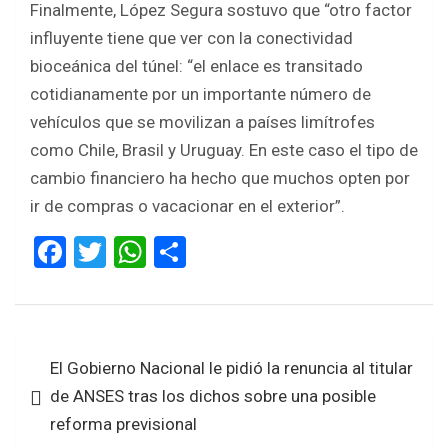
Finalmente, López Segura sostuvo que “otro factor
influyente tiene que ver con la conectividad
bioceánica del túnel: “el enlace es transitado
cotidianamente por un importante número de
vehículos que se movilizan a países limítrofes
como Chile, Brasil y Uruguay. En este caso el tipo de
cambio financiero ha hecho que muchos opten por
ir de compras o vacacionar en el exterior”.
F
T
W
S
a
wi
h
h
ce
tt
at
ar
b
er
s
e
Navegación
El Gobierno Nacional le pidió la renuncia al titular
o
A
de
de ANSES tras los dichos sobre una posible
o
p
entradas
reforma previsional
k
p