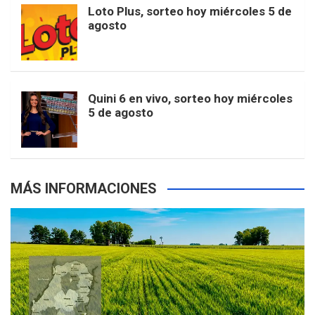
o
r
e
M
Loto Plus, sorteo hoy miércoles 5 de
e
b
agosto
k
a
s
a
r
e
m
t
p
Quini 6 en vivo, sorteo hoy miércoles
5 de agosto
s
MÁS INFORMACIONES