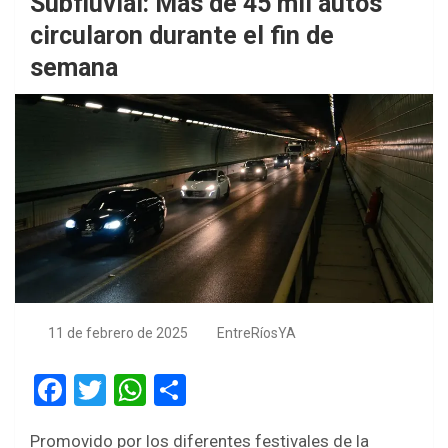
Subfluvial: Más de 45 mil autos
circularon durante el fin de
semana
11 de febrero de 2025
EntreRíosYA
F
T
W
S
a
wi
h
h
Promovido por los diferentes festivales de la