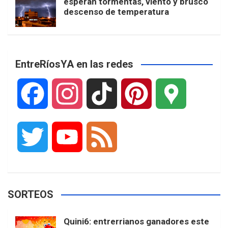
esperan tormentas, viento y brusco
descenso de temperatura
EntreRíosYA en las redes
F
I
T
P
G
a
n
i
i
o
T
Y
F
c
s
k
n
o
w
o
e
e
t
T
t
g
SORTEOS
i
u
e
b
a
o
e
l
Quini6: entrerrianos ganadores este