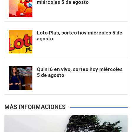
t
T
d
miércoles 5 de agosto
o
g
k
r
e
t
u
o
r
e
M
Loto Plus, sorteo hoy miércoles 5 de
e
b
agosto
k
a
s
a
r
e
m
t
p
Quini 6 en vivo, sorteo hoy miércoles
5 de agosto
s
MÁS INFORMACIONES