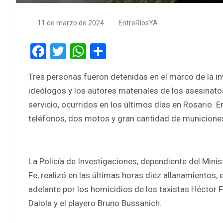
11 de marzo de 2024
EntreRíosYA
F
T
W
S
a
wi
h
h
Tres personas fueron detenidas en el marco de la i
ce
tt
at
ar
ideólogos y los autores materiales de los asesinato
b
er
s
e
servicio, ocurridos en los últimos días en Rosario.
o
A
teléfonos, dos motos y gran cantidad de municione
o
p
k
p
La Policía de Investigaciones, dependiente del Minis
Fe, realizó en las últimas horas diez allanamientos, 
adelante por los homicidios de los taxistas Héctor 
Daiola y el playero Bruno Bussanich.