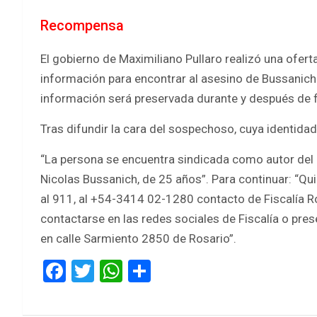
Recompensa
El gobierno de Maximiliano Pullaro realizó una ofer
información para encontrar al asesino de Bussanich
información será preservada durante y después de f
Tras difundir la cara del sospechoso, cuya identida
“La persona se encuentra sindicada como autor del 
Nicolas Bussanich, de 25 años”. Para continuar: “
al 911, al +54-3414 02-1280 contacto de Fiscalía Ro
contactarse en las redes sociales de Fiscalía o prese
en calle Sarmiento 2850 de Rosario”.
F
T
W
S
a
wi
h
h
ce
tt
at
ar