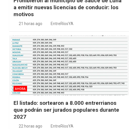
Prohibieron al municipio de Sauce de Luna
a emitir nuevas licencias de conducir: los
motivos
21 horas ago
EntreRíosYA
AHORA
El listado: sortearon a 8.000 entrerrianos
que podrán ser jurados populares durante
2027
22 horas ago
EntreRíosYA