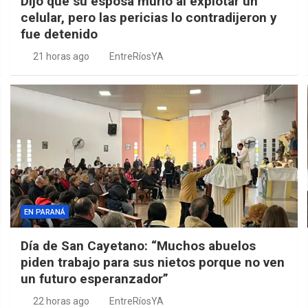
Dijo que su esposa murió al explotar un
celular, pero las pericias lo contradijeron y
fue detenido
21 horas ago
EntreRíosYA
EN PARANÁ
Día de San Cayetano: “Muchos abuelos
piden trabajo para sus nietos porque no ven
un futuro esperanzador”
22 horas ago
EntreRíosYA