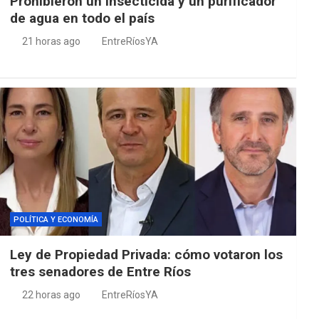
Prohibieron un insecticida y un purificador
de agua en todo el país
21 horas ago
EntreRíosYA
POLÍTICA Y ECONOMÍA
Ley de Propiedad Privada: cómo votaron los
tres senadores de Entre Ríos
22 horas ago
EntreRíosYA