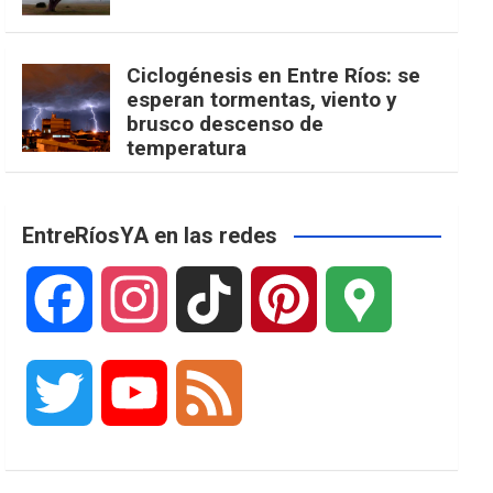
Ciclogénesis en Entre Ríos: se
esperan tormentas, viento y
brusco descenso de
temperatura
EntreRíosYA en las redes
F
I
T
P
G
a
n
i
i
o
T
Y
F
c
s
k
n
o
w
o
e