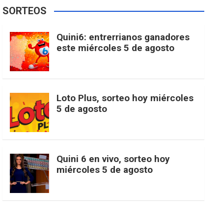
e
t
T
t
g
SORTEOS
i
u
e
b
a
o
e
l
Quini6: entrerrianos ganadores
t
T
d
este miércoles 5 de agosto
o
g
k
r
e
t
u
o
r
e
M
Loto Plus, sorteo hoy miércoles
e
b
5 de agosto
k
a
s
a
r
e
m
t
p
Quini 6 en vivo, sorteo hoy
miércoles 5 de agosto
s