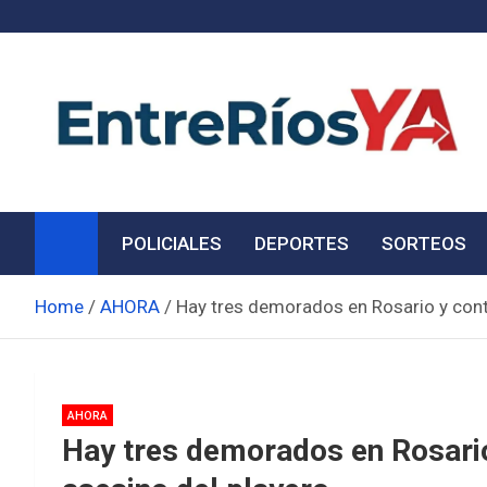
Skip
to
content
Noticias de Entre Ríos
Información de toda la provincia ahora
POLICIALES
DEPORTES
SORTEOS
Home
AHORA
Hay tres demorados en Rosario y cont
AHORA
Hay tres demorados en Rosario