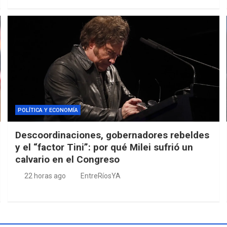
POLÍTICA Y ECONOMÍA
Descoordinaciones, gobernadores rebeldes
y el “factor Tini”: por qué Milei sufrió un
calvario en el Congreso
22 horas ago
EntreRíosYA