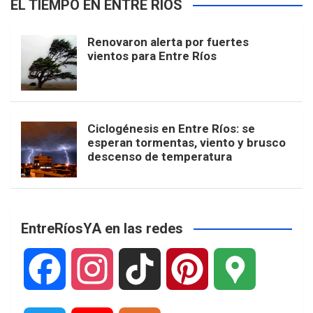
EL TIEMPO EN ENTRE RÍOS
Renovaron alerta por fuertes
vientos para Entre Ríos
Ciclogénesis en Entre Ríos: se
esperan tormentas, viento y brusco
descenso de temperatura
EntreRíosYA en las redes
F
I
T
P
G
a
n
i
i
o