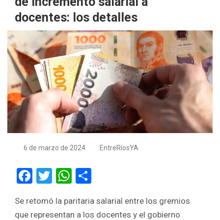
de incremento salarial a
docentes: los detalles
6 de marzo de 2024
EntreRíosYA
F
T
W
S
a
wi
h
h
Se retomó la paritaria salarial entre los gremios
ce
tt
at
ar
que representan a los docentes y el gobierno