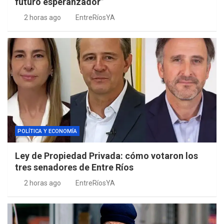
futuro esperanzador”
2 horas ago
EntreRíosYA
POLÍTICA Y ECONOMÍA
Ley de Propiedad Privada: cómo votaron los
tres senadores de Entre Ríos
2 horas ago
EntreRíosYA