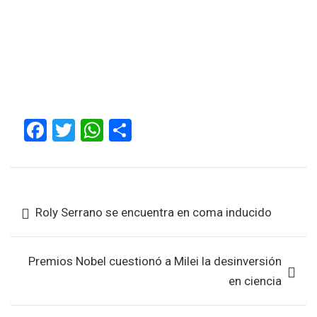
F
T
W
S
a
wi
h
h
ce
tt
at
ar
b
er
s
e
Navegación
Roly Serrano se encuentra en coma inducido
o
A
de
o
p
entradas
k
p
Premios Nobel cuestionó a Milei la desinversión
en ciencia