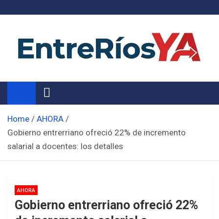
Skip
to
content
Noticias de Entre Ríos
Información de toda la provincia ahora
Home
AHORA
Gobierno entrerriano ofreció 22% de incremento
salarial a docentes: los detalles
AHORA
Gobierno entrerriano ofreció 22%