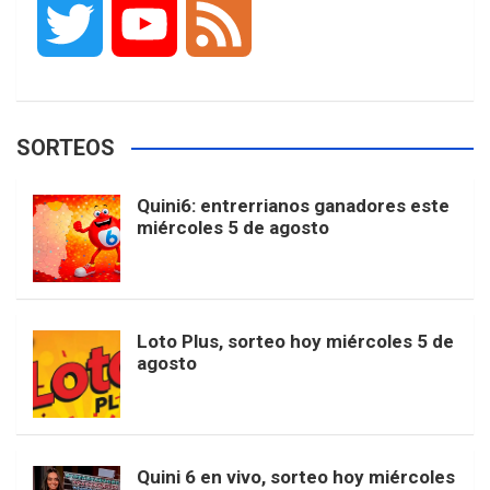
T
Y
F
c
s
k
n
o
w
o
e
e
t
T
t
g
SORTEOS
i
u
e
b
a
o
e
l
Quini6: entrerrianos ganadores este
t
T
d
miércoles 5 de agosto
o
g
k
r
e
t
u
o
r
e
M
Loto Plus, sorteo hoy miércoles 5 de
e
b
agosto
k
a
s
a
r
e
m
t
p
Quini 6 en vivo, sorteo hoy miércoles