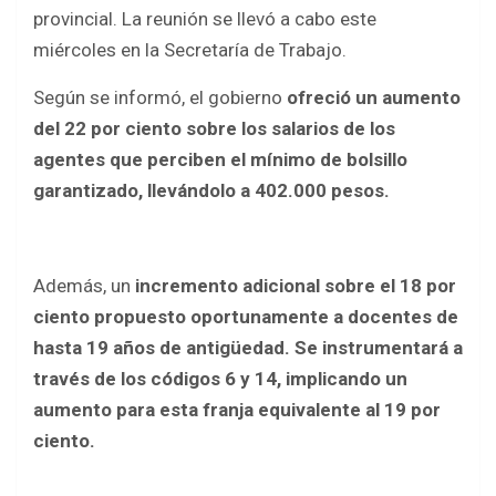
b
er
s
e
provincial. La reunión se llevó a cabo este
o
A
miércoles en la Secretaría de Trabajo.
o
p
Según se informó, el gobierno
ofreció un aumento
k
p
del 22 por ciento sobre los salarios de los
agentes que perciben el mínimo de bolsillo
garantizado, llevándolo a 402.000 pesos.
Además, un
incremento adicional sobre el 18 por
ciento propuesto oportunamente a docentes de
hasta 19 años de antigüedad. Se instrumentará a
través de los códigos 6 y 14, implicando un
aumento para esta franja equivalente al 19 por
ciento.