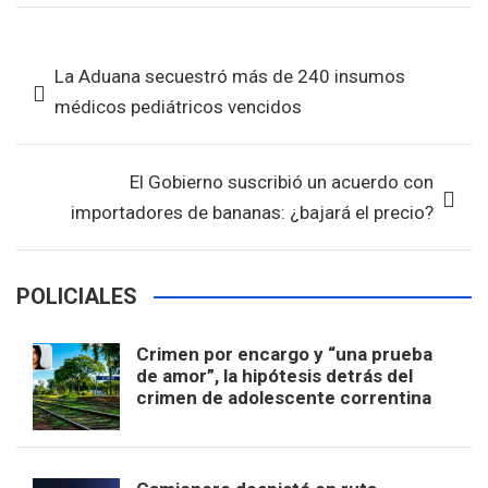
ce
tt
at
ar
b
er
s
e
Navegación
La Aduana secuestró más de 240 insumos
o
A
de
médicos pediátricos vencidos
o
p
entradas
k
p
El Gobierno suscribió un acuerdo con
importadores de bananas: ¿bajará el precio?
POLICIALES
Crimen por encargo y “una prueba
de amor”, la hipótesis detrás del
crimen de adolescente correntina