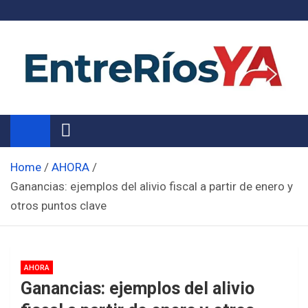
Skip
to
content
Noticias de Entre Ríos
Información de toda la provincia ahora
Home
AHORA
Ganancias: ejemplos del alivio fiscal a partir de enero y
otros puntos clave
AHORA
Ganancias: ejemplos del alivio