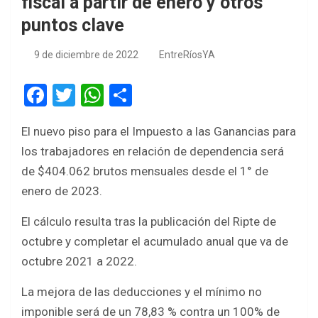
fiscal a partir de enero y otros
puntos clave
9 de diciembre de 2022
EntreRíosYA
F
T
W
S
a
wi
h
h
El nuevo piso para el Impuesto a las Ganancias para
ce
tt
at
ar
los trabajadores en relación de dependencia será
b
er
s
e
de $404.062 brutos mensuales desde el 1° de
o
A
enero de 2023.
o
p
El cálculo resulta tras la publicación del Ripte de
k
p
octubre y completar el acumulado anual que va de
octubre 2021 a 2022.
La mejora de las deducciones y el mínimo no
imponible será de un 78,83 % contra un 100% de