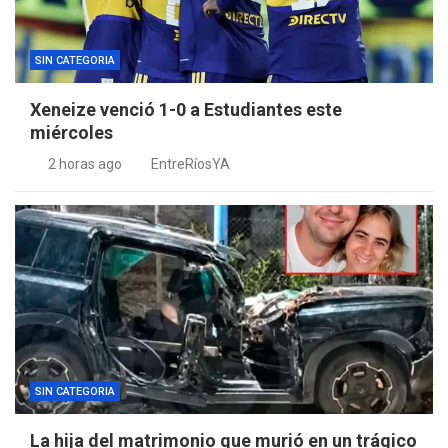
SIN CATEGORIA
Xeneize venció 1-0 a Estudiantes este
miércoles
2 horas ago
EntreRíosYA
SIN CATEGORIA
La hija del matrimonio que murió en un trágico