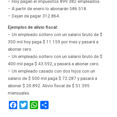
– Hoy pagan el impuestos 899.382 empleados.
– A partir de enero lo abonarán 586.518.
– Dejan de pagar 312.864.
Ejemplos de alivio fiscal:
– Un empleado soltero con un salario bruto de $
350 mil hoy paga $ 11.159 por mes y pasará a
abonar cero.
– Un empleado soltero con un salario bruto de $
400 mil paga $ 43.592, y pasará a abonar cero.
– Un empleado casado con dos hijos con un
salario de $ 500 mil paga $ 72.287 y pasará a
abonar $ 20.892. Alivio fiscal de $ 51.395
mensuales.
F
T
W
S
a
wi
h
h