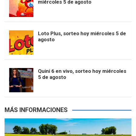
miércoles 5 de agosto
o
g
k
r
e
t
u
o
r
e
M
Loto Plus, sorteo hoy miércoles 5 de
e
b
agosto
k
a
s
a
r
e
m
t
p
Quini 6 en vivo, sorteo hoy miércoles
5 de agosto
s
MÁS INFORMACIONES