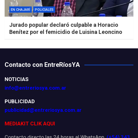
EN CHAJARÍ
POLICIALES
Jurado popular declaró culpable a Horacio
Benítez por el femicidio de Luisina Leoncino
Contacto con EntreRíosYA
NOTICIAS
info@entreriosya.com.ar
PUBLICIDAD
publicidad@entreriosya.com.ar
MEDIAKIT CLIK AQUI
Contacto directo las 24 horas al WhatsApp
(+54) 343