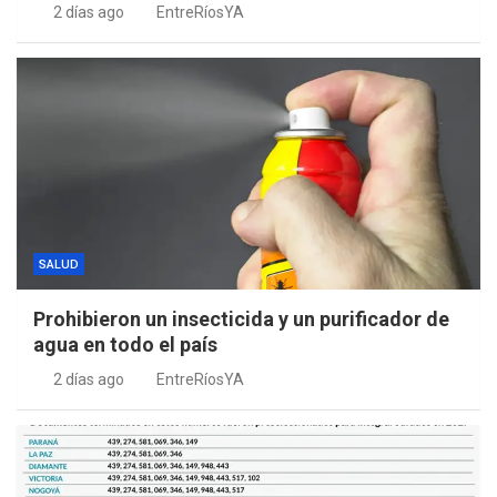
2 días ago
EntreRíosYA
SALUD
Prohibieron un insecticida y un purificador de
agua en todo el país
2 días ago
EntreRíosYA