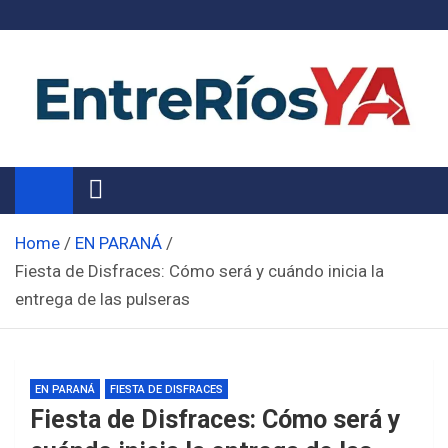
Skip
to
content
Noticias de Entre Ríos
Información de toda la provincia ahora
Home
EN PARANÁ
Fiesta de Disfraces: Cómo será y cuándo inicia la
entrega de las pulseras
EN PARANÁ
FIESTA DE DISFRACES
Fiesta de Disfraces: Cómo será y