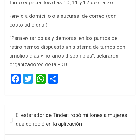
turno especial los días 10, 11 y 12 de marzo
-envío a domicilio o a sucursal de correo (con
costo adicional)
“Para evitar colas y demoras, en los puntos de
retiro hemos dispuesto un sistema de turnos con
amplios días y horarios disponibles”, aclararon
organizadores de la FDD.
F
T
W
S
a
wi
h
h
ce
tt
at
ar
b
er
s
e
Navegación
El estafador de Tinder: robó millones a mujeres
o
A
de
que conoció en la aplicación
o
p
entradas
k
p