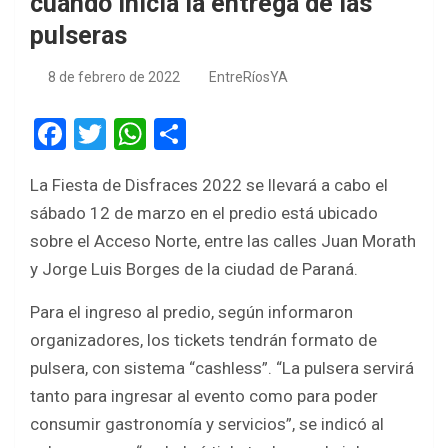
cuándo inicia la entrega de las
pulseras
8 de febrero de 2022
EntreRíosYA
F
T
W
S
a
wi
h
h
La Fiesta de Disfraces 2022 se llevará a cabo el
ce
tt
at
ar
sábado 12 de marzo en el predio está ubicado
b
er
s
e
sobre el Acceso Norte, entre las calles Juan Morath
o
A
y Jorge Luis Borges de la ciudad de Paraná.
o
p
Para el ingreso al predio, según informaron
k
p
organizadores, los tickets tendrán formato de
pulsera, con sistema “cashless”. “La pulsera servirá
tanto para ingresar al evento como para poder
consumir gastronomía y servicios”, se indicó al