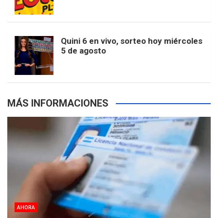
k
a
s
a
r
e
m
t
p
Quini 6 en vivo, sorteo hoy miércoles
5 de agosto
s
MÁS INFORMACIONES
AHORA