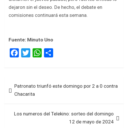
dejaron sin el deseo. De hecho, el debate en
comisiones continuará esta semana.
Fuente: Minuto Uno
F
T
W
S
a
wi
h
h
ce
tt
at
ar
b
er
s
e
Navegación
Patronato triunfó este domingo por 2 a 0 contra
o
A
de
Chacarita
o
p
entradas
k
p
Los numeros del Telekino: sorteo del domingo
12 de mayo de 2024