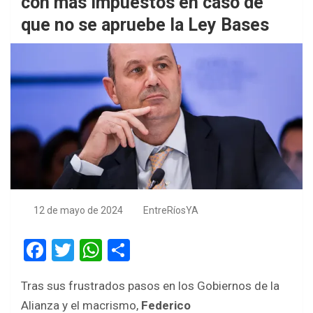
con más impuestos en caso de
que no se apruebe la Ley Bases
12 de mayo de 2024
EntreRíosYA
F
T
W
S
a
wi
h
h
Tras sus frustrados pasos en los Gobiernos de la
ce
tt
at
ar
Alianza y el macrismo,
Federico