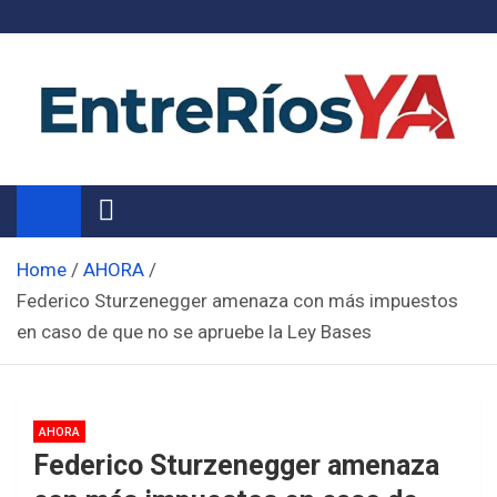
Skip
to
content
Noticias de Entre Ríos
Información de toda la provincia ahora
Home
AHORA
Federico Sturzenegger amenaza con más impuestos
en caso de que no se apruebe la Ley Bases
AHORA
Federico Sturzenegger amenaza