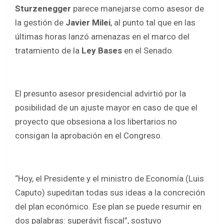
b
er
s
e
Sturzenegger
parece manejarse como asesor de
o
A
la gestión de
Javier Milei
, al punto tal que en las
o
p
últimas horas lanzó amenazas en el marco del
k
p
tratamiento de la
Ley Bases
en el Senado.
El presunto asesor presidencial advirtió por la
posibilidad de un ajuste mayor en caso de que el
proyecto que obsesiona a los libertarios no
consigan la aprobación en el Congreso.
“
Hoy, el Presidente y el ministro de Economía (Luis
Caputo) supeditan todas sus ideas a la concreción
del plan económico. Ese plan se puede resumir en
dos palabras: superávit fiscal”
, sostuvo