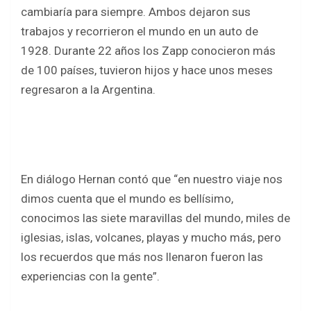
b
er
s
e
cambiaría para siempre. Ambos dejaron sus
o
A
trabajos y recorrieron el mundo en un auto de
o
p
1928. Durante 22 años los Zapp conocieron más
k
p
de 100 países, tuvieron hijos y hace unos meses
regresaron a la Argentina.
En diálogo Hernan contó que “en nuestro viaje nos
dimos cuenta que el mundo es bellísimo,
conocimos las siete maravillas del mundo, miles de
iglesias, islas, volcanes, playas y mucho más, pero
los recuerdos que más nos llenaron fueron las
experiencias con la gente”.