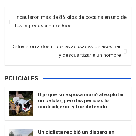
ce
tt
at
ar
b
er
s
e
Navegación
Incautaron más de 86 kilos de cocaína en uno de
o
A
de
los ingresos a Entre Ríos
o
p
entradas
k
p
Detuvieron a dos mujeres acusadas de asesinar
y descuartizar a un hombre
POLICIALES
Dijo que su esposa murió al explotar
un celular, pero las pericias lo
contradijeron y fue detenido
Un ciclista recibió un disparo en