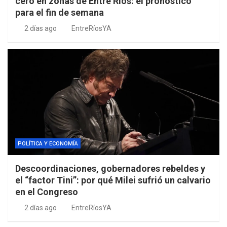
cero en zonas de Entre Ríos: el pronóstico
para el fin de semana
2 días ago
EntreRíosYA
POLÍTICA Y ECONOMÍA
Descoordinaciones, gobernadores rebeldes y
el “factor Tini”: por qué Milei sufrió un calvario
en el Congreso
2 días ago
EntreRíosYA