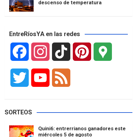
descenso de temperatura
EntreRíosYA en las redes
F
I
T
P
G
a
n
i
i
o
T
Y
F
c
s
k
n
o
w
o
e
e
t
T
t
g
SORTEOS
i
u
e
b
a
o
e
l
Quini6: entrerrianos ganadores este
t
T
d
miércoles 5 de agosto