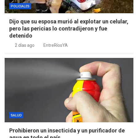
POLICIALES
Dijo que su esposa murió al explotar un celular,
pero las pericias lo contradijeron y fue
detenido
2 días ago
EntreRíosYA
SALUD
Prohibieron un insecticida y un purificador de
agua en todo el país