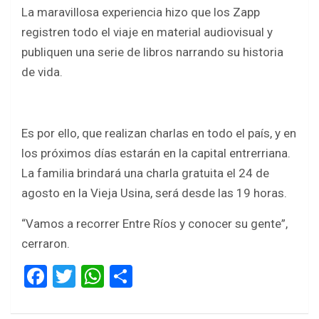
La maravillosa experiencia hizo que los Zapp
registren todo el viaje en material audiovisual y
publiquen una serie de libros narrando su historia
de vida.
Es por ello, que realizan charlas en todo el país, y en
los próximos días estarán en la capital entrerriana.
La familia brindará una charla gratuita el 24 de
agosto en la Vieja Usina, será desde las 19 horas.
“Vamos a recorrer Entre Ríos y conocer su gente”,
cerraron.
F
T
W
S
a
wi
h
h