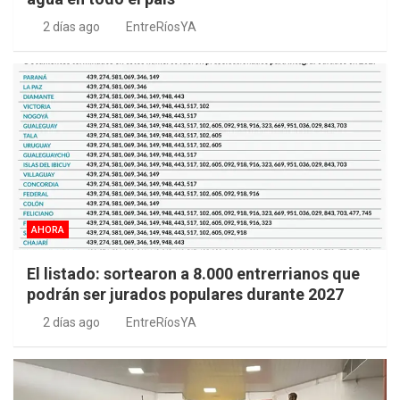
2 días ago
EntreRíosYA
AHORA
El listado: sortearon a 8.000 entrerrianos que
podrán ser jurados populares durante 2027
2 días ago
EntreRíosYA