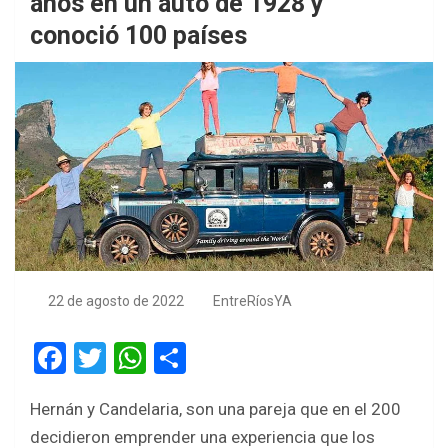
años en un auto de 1928 y
conoció 100 países
22 de agosto de 2022
EntreRíosYA
F
T
W
S
a
wi
h
h
Hernán y Candelaria, son una pareja que en el 200
ce
tt
at
ar
decidieron emprender una experiencia que los