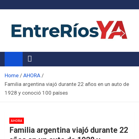
Skip
to
content
Noticias de Entre Ríos
Información de toda la provincia ahora
Home
AHORA
Familia argentina viajó durante 22 años en un auto de
1928 y conoció 100 países
AHORA
Familia argentina viajó durante 22