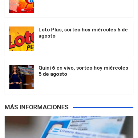
o
g
k
r
e
t
u
o
r
e
M
Loto Plus, sorteo hoy miércoles 5 de
e
b
agosto
k
a
s
a
r
e
m
t
p
Quini 6 en vivo, sorteo hoy miércoles
5 de agosto
s
MÁS INFORMACIONES