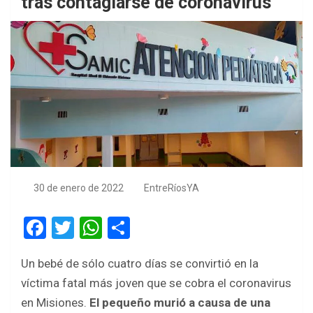
tras contagiarse de coronavirus
30 de enero de 2022
EntreRíosYA
F
T
W
S
a
wi
h
h
Un bebé de sólo cuatro días se convirtió en la
ce
tt
at
ar
víctima fatal más joven que se cobra el coronavirus
b
er
s
e
en Misiones.
El pequeño murió a causa de una