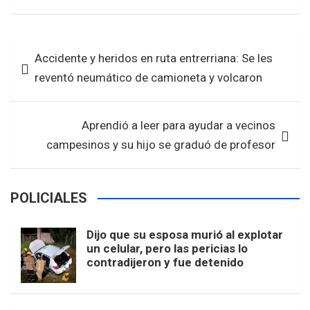
a
wi
h
h
ce
tt
at
ar
b
er
s
e
Navegación
Accidente y heridos en ruta entrerriana: Se les
o
A
de
reventó neumático de camioneta y volcaron
o
p
entradas
k
p
Aprendió a leer para ayudar a vecinos
campesinos y su hijo se graduó de profesor
POLICIALES
Dijo que su esposa murió al explotar
un celular, pero las pericias lo
contradijeron y fue detenido