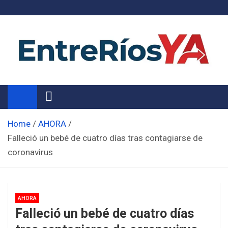
Skip
to
content
Noticias de Entre Ríos
Información de toda la provincia ahora
Home
AHORA
Falleció un bebé de cuatro días tras contagiarse de
coronavirus
AHORA
Falleció un bebé de cuatro días