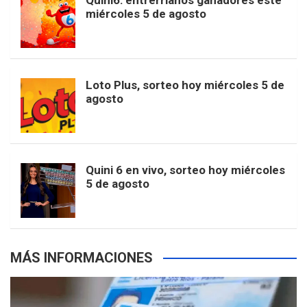
Quini6: entrerrianos ganadores este
t
T
d
miércoles 5 de agosto
o
g
k
r
e
t
u
o
r
e
M
Loto Plus, sorteo hoy miércoles 5 de
e
b
agosto
k
a
s
a
r
e
m
t
p
Quini 6 en vivo, sorteo hoy miércoles
5 de agosto
s
MÁS INFORMACIONES