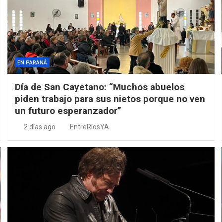
EN PARANÁ
Día de San Cayetano: “Muchos abuelos
piden trabajo para sus nietos porque no ven
un futuro esperanzador”
2 días ago
EntreRíosYA