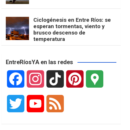
Ciclogénesis en Entre Ríos: se
esperan tormentas, viento y
brusco descenso de
temperatura
EntreRíosYA en las redes
F
I
T
P
G
a
n
i
i
o
T
Y
F
c
s
k
n
o
w
o
e