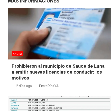
MÁS INFORMACIONES
AHORA
Prohibieron al municipio de Sauce de Luna
a emitir nuevas licencias de conducir: los
motivos
2 días ago
EntreRíosYA