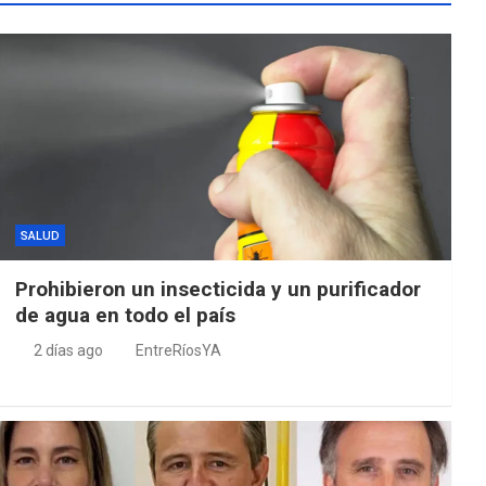
SALUD
Prohibieron un insecticida y un purificador
de agua en todo el país
2 días ago
EntreRíosYA