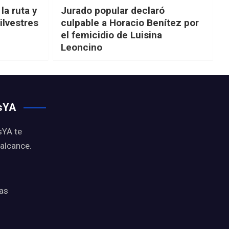
la ruta y
Jurado popular declaró
ilvestres
culpable a Horacio Benítez por
el femicidio de Luisina
Leoncino
osYA
sYA te
 alcance.
ias