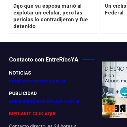
Dijo que su esposa murió al
Un ciclis
explotar un celular, pero las
Federal
pericias lo contradijeron y fue
detenido
Contacto con EntreRíosYA
NOTICIAS
info@entreriosya.com.ar
PUBLICIDAD
publicidad@entreriosya.com.ar
MEDIAKIT CLIK AQUI
Contacto directo las 24 horas al