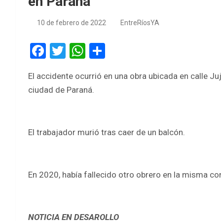
en Paraná
10 de febrero de 2022
EntreRíosYA
F
T
W
S
a
wi
h
h
El accidente ocurrió en una obra ubicada en calle Juj
ce
tt
at
ar
ciudad de Paraná.
b
er
s
e
o
A
o
p
El trabajador murió tras caer de un balcón.
k
p
En 2020, había fallecido otro obrero en la misma co
NOTICIA EN DESAROLLO