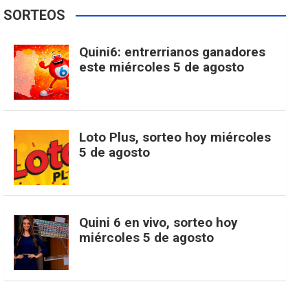
e
t
T
t
g
SORTEOS
i
u
e
b
a
o
e
l
Quini6: entrerrianos ganadores
t
T
d
este miércoles 5 de agosto
o
g
k
r
e
t
u
o
r
e
M
Loto Plus, sorteo hoy miércoles
e
b
5 de agosto
k
a
s
a
r
e
m
t
p
Quini 6 en vivo, sorteo hoy
miércoles 5 de agosto
s