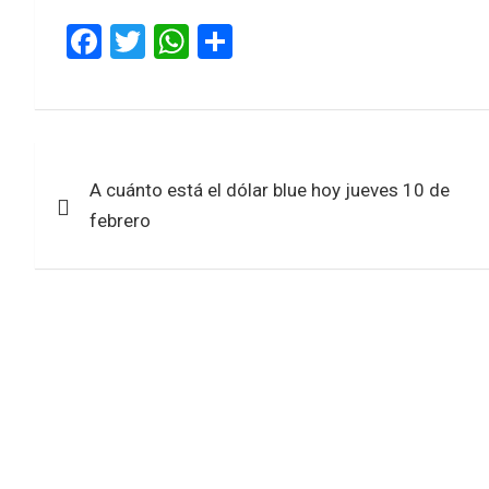
F
T
W
S
a
wi
h
h
ce
tt
at
ar
b
er
s
e
Navegación
o
A
A cuánto está el dólar blue hoy jueves 10 de
de
o
p
febrero
k
p
entradas