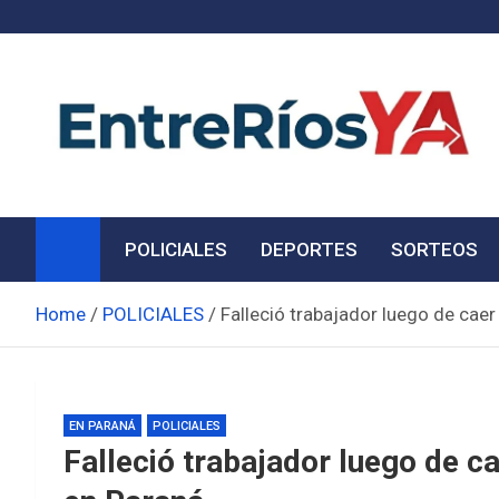
Skip
to
content
Noticias de Entre Ríos
Información de toda la provincia ahora
POLICIALES
DEPORTES
SORTEOS
Home
POLICIALES
Falleció trabajador luego de cae
EN PARANÁ
POLICIALES
Falleció trabajador luego de c