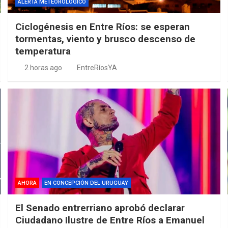
ALERTA METEOROLÓGICO
Ciclogénesis en Entre Ríos: se esperan
tormentas, viento y brusco descenso de
temperatura
2 horas ago
EntreRíosYA
AHORA
EN CONCEPCIÓN DEL URUGUAY
El Senado entrerriano aprobó declarar
Ciudadano Ilustre de Entre Ríos a Emanuel