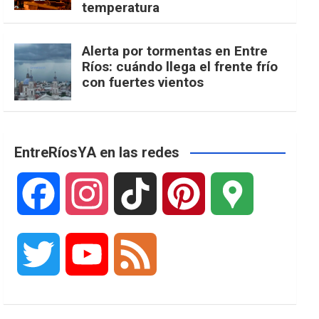
temperatura
Alerta por tormentas en Entre
Ríos: cuándo llega el frente frío
con fuertes vientos
EntreRíosYA en las redes
F
I
T
P
G
a
n
i
i
o
T
Y
F
c
s
k
n
o
w
o
e