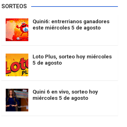
e
t
T
t
g
SORTEOS
i
u
e
b
a
o
e
l
Quini6: entrerrianos ganadores
t
T
d
este miércoles 5 de agosto
o
g
k
r
e
t
u
o
r
e
M
Loto Plus, sorteo hoy miércoles
e
b
5 de agosto
k
a
s
a
r
e
m
t
p
Quini 6 en vivo, sorteo hoy
miércoles 5 de agosto
s