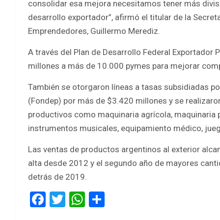
consolidar esa mejora necesitamos tener más divisa
desarrollo exportador”, afirmó el titular de la Secr
Emprendedores, Guillermo Merediz.
A través del Plan de Desarrollo Federal Exportador 
millones a más de 10.000 pymes para mejorar comp
También se otorgaron líneas a tasas subsidiadas po
(Fondep) por más de $3.420 millones y se realizar
productivos como maquinaria agrícola, maquinaria par
instrumentos musicales, equipamiento médico, juego
Las ventas de productos argentinos al exterior alc
alta desde 2012 y el segundo año de mayores canti
detrás de 2019.
F
T
W
S
a
wi
h
h