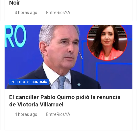
Noir
3 horas ago
EntreRíosYA
POLÍTICA Y ECONOMÍA
El canciller Pablo Quirno pidió la renuncia
de Victoria Villarruel
4 horas ago
EntreRíosYA