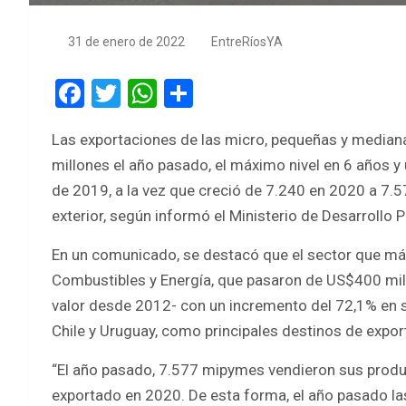
31 de enero de 2022
EntreRíosYA
F
T
W
S
a
wi
h
h
Las exportaciones de las micro, pequeñas y media
ce
tt
at
ar
millones el año pasado, el máximo nivel en 6 años 
b
er
s
e
de 2019, a la vez que creció de 7.240 en 2020 a 7.
o
A
exterior, según informó el Ministerio de Desarrollo 
o
p
En un comunicado, se destacó que el sector que má
k
p
Combustibles y Energía, que pasaron de US$400 mi
valor desde 2012- con un incremento del 72,1% en su
Chile y Uruguay, como principales destinos de expor
“El año pasado, 7.577 mipymes vendieron sus produc
exportado en 2020. De esta forma, el año pasado l