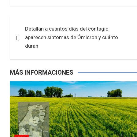
ce
tt
at
ar
b
er
s
e
Navegación
o
A
Detallan a cuántos días del contagio
de
o
p
aparecen síntomas de Ómicron y cuánto
k
p
entradas
duran
MÁS INFORMACIONES