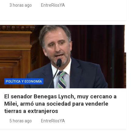
3 horas ago
EntreRíosYA
POLÍTICA Y ECONOMÍA
El senador Benegas Lynch, muy cercano a
Milei, armó una sociedad para venderle
tierras a extranjeros
5 horas ago
EntreRíosYA