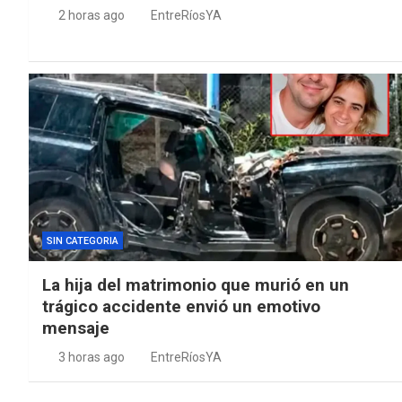
2 horas ago
EntreRíosYA
SIN CATEGORIA
La hija del matrimonio que murió en un
trágico accidente envió un emotivo
mensaje
3 horas ago
EntreRíosYA