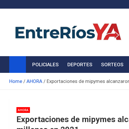
Skip
to
content
Noticias de Entre Ríos
Información de toda la provincia ahora
POLICIALES
DEPORTES
SORTEOS
Home
AHORA
Exportaciones de mipymes alcanzaro
AHORA
Exportaciones de mipymes alc