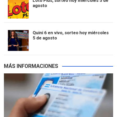
Loto Plus, sorteo hoy miércoles 5 de
e
b
agosto
k
a
s
a
r
e
m
t
p
Quini 6 en vivo, sorteo hoy miércoles
5 de agosto
s
MÁS INFORMACIONES