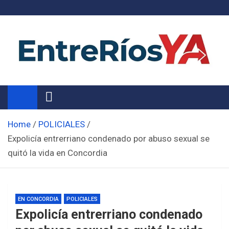
Skip
to
content
Noticias de Entre Ríos
Información de toda la provincia ahora
Home
POLICIALES
Expolicía entrerriano condenado por abuso sexual se
quitó la vida en Concordia
EN CONCORDIA
POLICIALES
Expolicía entrerriano condenado