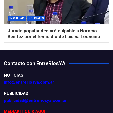
EN CHAJARÍ
POLICIALES
Jurado popular declaró culpable a Horacio
Benítez por el femicidio de Luisina Leoncino
Contacto con EntreRíosYA
NOTICIAS
info@entreriosya.com.ar
PUBLICIDAD
publicidad@entreriosya.com.ar
MEDIAKIT CLIK AQUI