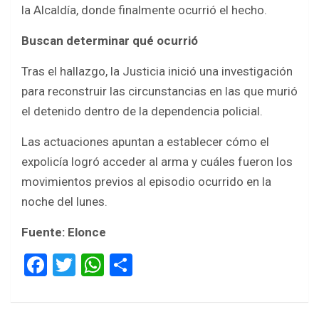
la Alcaldía, donde finalmente ocurrió el hecho.
Buscan determinar qué ocurrió
Tras el hallazgo, la Justicia inició una investigación
para reconstruir las circunstancias en las que murió
el detenido dentro de la dependencia policial.
Las actuaciones apuntan a establecer cómo el
expolicía logró acceder al arma y cuáles fueron los
movimientos previos al episodio ocurrido en la
noche del lunes.
Fuente: Elonce
F
T
W
S
a
wi
h
h
ce
tt
at
ar