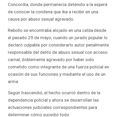
b
er
s
e
Concordia, donde permanecía detenido a la espera
o
A
de conocer la condena que iba a recibir en una
o
p
causa por abuso sexual agravado.
k
p
Rebollo se encontraba alojado en una celda desde
el pasado 29 de mayo, cuando un jurado popular lo
declaró culpable por considerarlo autor penalmente
responsable del delito de abuso sexual con acceso
carnal, doblemente agravado por haber sido
cometido como integrante de una fuerza policial en
ocasión de sus funciones y mediante el uso de un
arma.
Según trascendió, el hecho ocurrió dentro de la
dependencia policial y ahora se desarrollan las
actuaciones judiciales correspondientes para
determinar cómo sucedió todo.