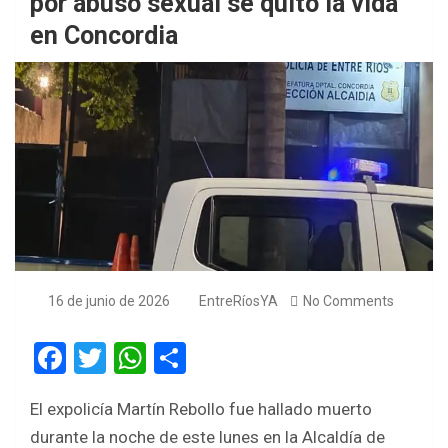
por abuso sexual se quitó la vida
en Concordia
16 de junio de 2026
EntreRíosYA
No Comments
F
T
W
S
a
wi
h
h
El expolicía Martín Rebollo fue hallado muerto
ce
tt
at
ar
durante la noche de este lunes en la Alcaldía de