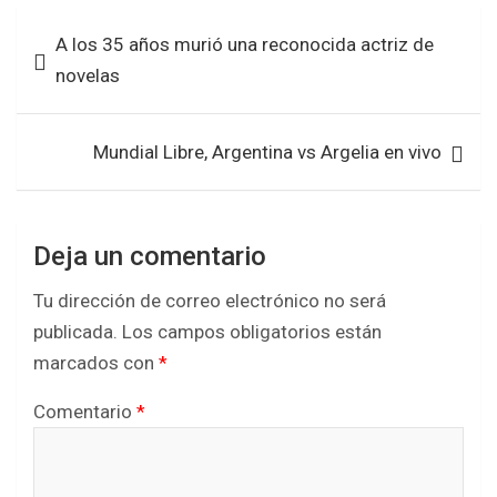
b
er
s
e
Navegación
A los 35 años murió una reconocida actriz de
o
A
de
novelas
o
p
entradas
k
p
Mundial Libre, Argentina vs Argelia en vivo
Deja un comentario
Tu dirección de correo electrónico no será
publicada.
Los campos obligatorios están
marcados con
*
Comentario
*