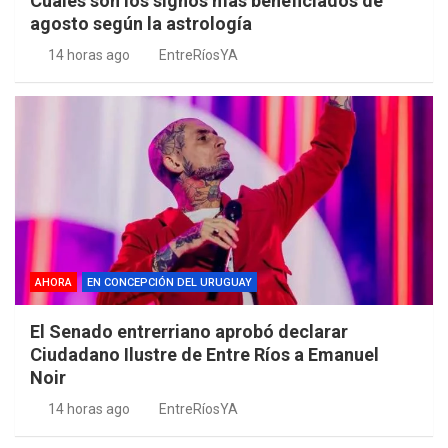
Cuales son los signos más beneficiados de
agosto según la astrología
14 horas ago
EntreRíosYA
AHORA
EN CONCEPCIÓN DEL URUGUAY
El Senado entrerriano aprobó declarar
Ciudadano Ilustre de Entre Ríos a Emanuel
Noir
14 horas ago
EntreRíosYA