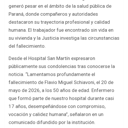
ce
tt
at
ar
generó pesar en el ámbito de la salud pública de
b
er
s
e
Paraná, donde compañeros y autoridades
o
A
destacaron su trayectoria profesional y calidad
o
p
humana. El trabajador fue encontrado sin vida en
k
p
su vivienda y la Justicia investiga las circunstancias
del fallecimiento.
Desde el Hospital San Martín expresaron
públicamente sus condolencias tras conocerse la
noticia. “Lamentamos profundamente el
fallecimiento de Flavio Miguel Schiavoni, el 20 de
mayo de 2026, a los 50 años de edad. Enfermero
que formó parte de nuestro hospital durante casi
17 años, desempeñándose con compromiso,
vocación y calidez humana”, señalaron en un
comunicado difundido por la institución.