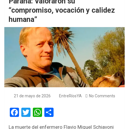
Paraná: Valoraron su
“compromiso, vocación y calidez
humana”
21 de mayo de 2026
EntreRíosYA
No Comments
F
T
W
S
a
wi
h
h
La muerte del enfermero Flavio Miguel Schiavoni