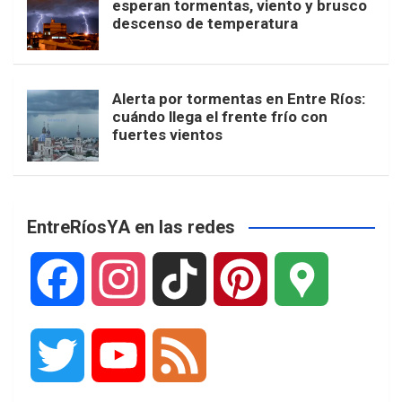
esperan tormentas, viento y brusco
descenso de temperatura
Alerta por tormentas en Entre Ríos:
cuándo llega el frente frío con
fuertes vientos
EntreRíosYA en las redes
F
I
T
P
G
a
n
i
i
o
T
Y
F
c
s
k
n
o