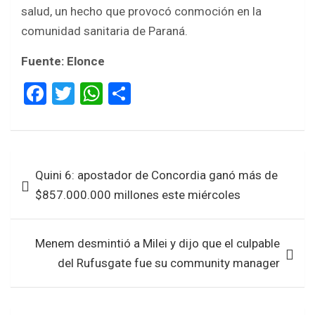
salud, un hecho que provocó conmoción en la
comunidad sanitaria de Paraná.
Fuente: Elonce
F
T
W
S
a
wi
h
h
ce
tt
at
ar
b
er
s
e
Navegación
Quini 6: apostador de Concordia ganó más de
o
A
de
$857.000.000 millones este miércoles
o
p
entradas
k
p
Menem desmintió a Milei y dijo que el culpable
del Rufusgate fue su community manager