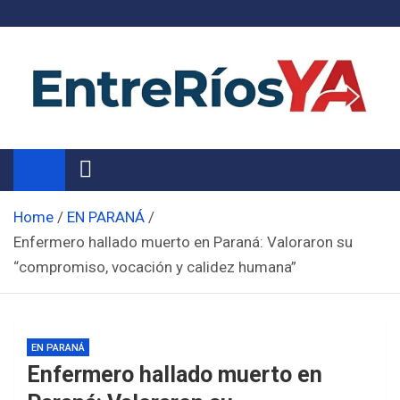
Skip
to
content
Noticias de Entre Ríos
Información de toda la provincia ahora
Home
EN PARANÁ
Enfermero hallado muerto en Paraná: Valoraron su
“compromiso, vocación y calidez humana”
EN PARANÁ
Enfermero hallado muerto en