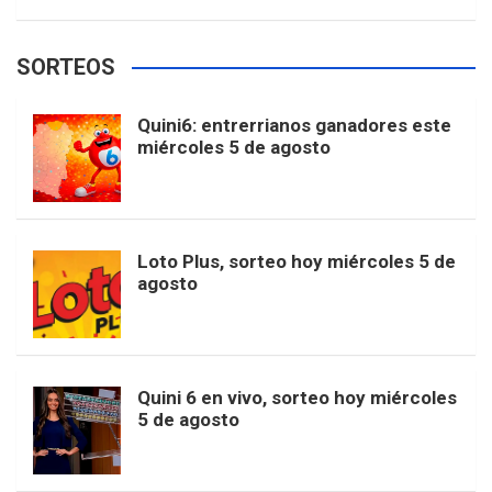
w
o
e
e
t
T
t
g
SORTEOS
i
u
e
b
a
o
e
l
Quini6: entrerrianos ganadores este
t
T
d
miércoles 5 de agosto
o
g
k
r
e
t
u
o
r
e
M
Loto Plus, sorteo hoy miércoles 5 de
e
b
agosto
k
a
s
a
r
e
m
t
p
Quini 6 en vivo, sorteo hoy miércoles
5 de agosto
s