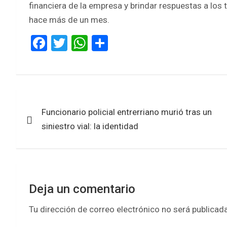
financiera de la empresa y brindar respuestas a lo
hace más de un mes.
F
T
W
S
a
wi
h
h
ce
tt
at
ar
b
er
s
e
Navegación
o
A
Funcionario policial entrerriano murió tras un
de
o
p
siniestro vial: la identidad
k
p
entradas
Deja un comentario
Tu dirección de correo electrónico no será publicada