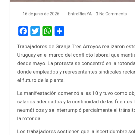
16 de junio de 2026
EntreRíosYA
No Comments
F
T
W
S
a
wi
h
h
Trabajadores de Granja Tres Arroyos realizaron est
ce
tt
at
ar
Uruguay en el marco del conflicto laboral que manti
b
er
s
e
desde mayo. La protesta se concentró en la rotond
o
A
donde empleados y representantes sindicales reclam
o
p
el futuro de la planta.
k
p
La manifestación comenzó a las 10 y tuvo como obje
salarios adeudados y la continuidad de las fuentes 
neumáticos y se interrumpió parcialmente el tránsito
la rotonda.
Los trabajadores sostienen que la incertidumbre sob