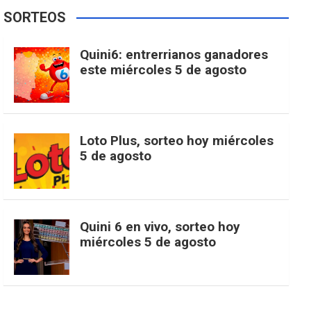
e
t
T
t
g
SORTEOS
i
u
e
b
a
o
e
l
Quini6: entrerrianos ganadores
t
T
d
este miércoles 5 de agosto
o
g
k
r
e
t
u
o
r
e
M
Loto Plus, sorteo hoy miércoles
e
b
5 de agosto
k
a
s
a
r
e
m
t
p
Quini 6 en vivo, sorteo hoy
miércoles 5 de agosto
s