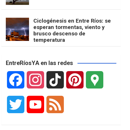
Ciclogénesis en Entre Ríos: se
esperan tormentas, viento y
brusco descenso de
temperatura
EntreRíosYA en las redes
F
I
T
P
G
a
n
i
i
o
T
Y
F
c
s
k
n
o
w
o
e