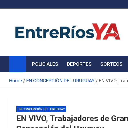
Skip
to
content
Noticias de Entre Ríos
Información de toda la provincia ahora
POLICIALES
DEPORTES
SORTEOS
Home
EN CONCEPCIÓN DEL URUGUAY
EN VIVO, Tra
EN CONCEPCIÓN DEL URUGUAY
EN VIVO, Trabajadores de Gran