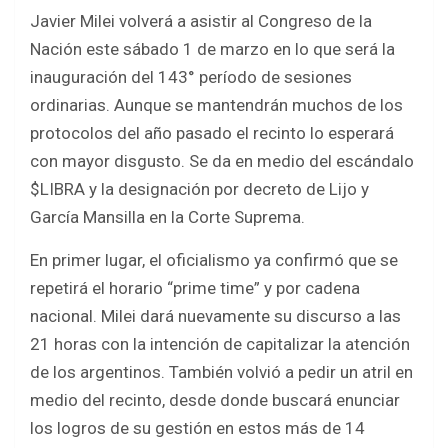
a
wi
h
h
Javier Milei volverá a asistir al Congreso de la
ce
tt
at
ar
Nación este sábado 1 de marzo en lo que será la
b
er
s
e
inauguración del 143° período de sesiones
o
A
ordinarias. Aunque se mantendrán muchos de los
o
p
protocolos del año pasado el recinto lo esperará
k
p
con mayor disgusto. Se da en medio del escándalo
$LIBRA y la designación por decreto de Lijo y
García Mansilla en la Corte Suprema.
En primer lugar, el oficialismo ya confirmó que se
repetirá el horario “prime time” y por cadena
nacional. Milei dará nuevamente su discurso a las
21 horas con la intención de capitalizar la atención
de los argentinos. También volvió a pedir un atril en
medio del recinto, desde donde buscará enunciar
los logros de su gestión en estos más de 14