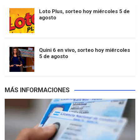
o
r
e
M
Loto Plus, sorteo hoy miércoles 5 de
e
b
agosto
k
a
s
a
r
e
m
t
p
Quini 6 en vivo, sorteo hoy miércoles
5 de agosto
s
MÁS INFORMACIONES