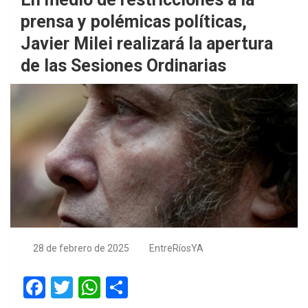
prensa y polémicas políticas,
Javier Milei realizará la apertura
de las Sesiones Ordinarias
28 de febrero de 2025
EntreRíosYA
F
T
W
S