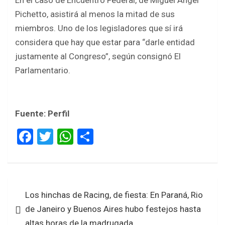
En el caso de Encuentro Federal, de Miguel Ángel
Pichetto, asistirá al menos la mitad de sus
miembros. Uno de los legisladores que sí irá
considera que hay que estar para “darle entidad
justamente al Congreso”, según consignó El
Parlamentario.
Fuente: Perfil
F
T
W
S
a
wi
h
h
ce
tt
at
ar
b
er
s
e
Navegación
Los hinchas de Racing, de fiesta: En Paraná, Rio
o
A
de
de Janeiro y Buenos Aires hubo festejos hasta
o
p
entradas
altas horas de la madrugada