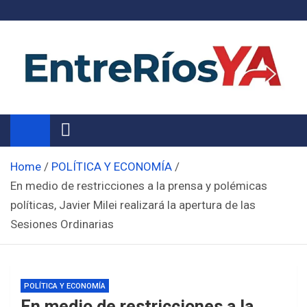
Skip
to
content
Noticias de Entre Ríos
Información de toda la provincia ahora
Home
POLÍTICA Y ECONOMÍA
En medio de restricciones a la prensa y polémicas
políticas, Javier Milei realizará la apertura de las
Sesiones Ordinarias
POLÍTICA Y ECONOMÍA
En medio de restricciones a la